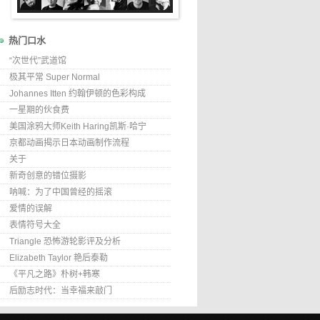
热门口水
“次世代”武道馆
极其平常 Super Normal
Johannes Itten 约翰伊顿的色彩构成
一星期的伙食费
美国涂鸦大师Keith Haring凯斯·哈宁
京都动画揭示日本动画制作流程
关于
新奇创意的错位摄影
呐喊：为了中国曾经的摇滚
爱情的误解
表情符号大全
Triangle 恐怖游轮影评及分析
Elizabeth Taylor 艳后泰勒
《平凡之路》朴树+韩寒
后励志时代：当幸福来敲门