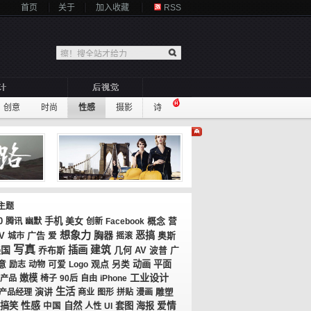
首页
关于
加入收藏
RSS
创意
时尚
性感
摄影
诗
主题
0
手机
美女
概念
腾讯
幽默
创新
Facebook
营
想象力
胸器
恶搞
V
广告
奥斯
城市
爱
摇滚
写真
美国
插画
建筑
乔布斯
几何
AV
广
波普
意
观点
动画
平面
励志
动物
可爱
Logo
另类
工业设计
嫩模
产品
椅子
90后
自由
iPhone
生活
演讲
产品经理
商业
图形
拼贴
漫画
雕塑
性感
搞笑
自然
套图
海报
爱情
中国
人性
UI