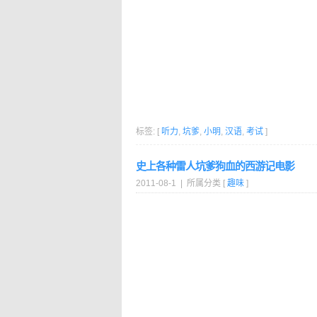
标签: [
听力
,
坑爹
,
小明
,
汉语
,
考试
]
史上各种雷人坑爹狗血的西游记电影
2011-08-1 | 所属分类 [
趣味
]