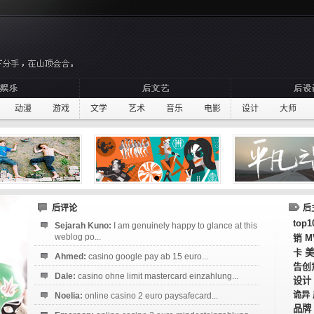
动漫
游戏
文学
艺术
音乐
电影
设计
大师
后评论
后
top1
Sejarah Kuno:
I am genuinely happy to glance at this
weblog po...
M
销
卡
Ahmed:
casino google pay ab 15 euro...
告创
Dale:
casino ohne limit mastercard einzahlung...
设计
诡异
Noelia:
online casino 2 euro paysafecard...
品牌