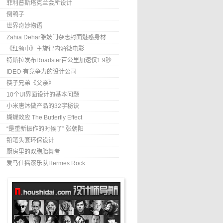
菲利普斯塔克兰会所设计
倒鸭子
世界奇妙物语
Zahia Dehar雏妓门杂志封面魅惑身材
《红领巾》主旋律内涵微电影
特斯拉发布Roadster百公里加速仅1.9秒
IDEO-有竞争力的设计公司
筷子兄弟《父亲》
10个UI界面设计的基本问题
小米唐沐做产品的32字秘诀
蝴蝶效应 The Butterfly Effect
“是重新振作的时候了” 张朝阳
铅笔头套环保设计
厨房里的双胞胎舞者
爱马仕摇滚乐队Hermes Rock