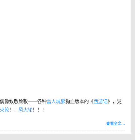
向偶像致敬致敬——各种
雷人
坑爹
狗血版本的《
西游记
》，晃
火轮
！！
风火轮
！！！
查看全文…