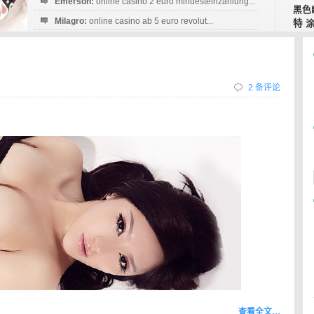
Emerson:
online casino 2 euro mindesteinzahlung...
黑色
Milagro:
online casino ab 5 euro revolut...
特
Esperanza:
sofortüberweisung casino
startguthaben...
2 条评论
查看全文…