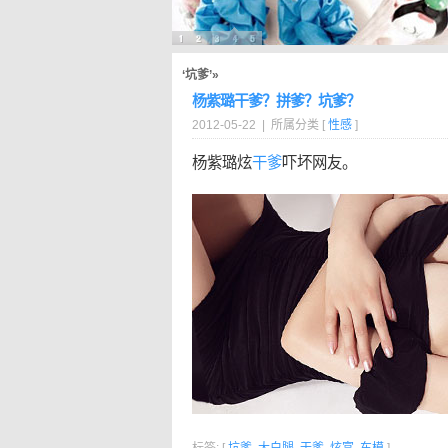
‘坑爹’»
杨紫璐干爹？拼爹？坑爹？
2012-05-22 | 所属分类 [
性感
]
杨紫璐炫
干爹
吓坏网友。