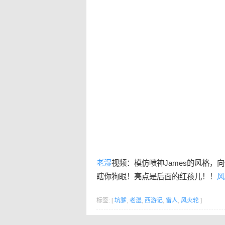
老湿
视频：模仿喷神James的风格，
瞎你狗眼！亮点是后面的红孩儿！！
风
标签: [
坑爹
,
老湿
,
西游记
,
雷人
,
风火轮
]