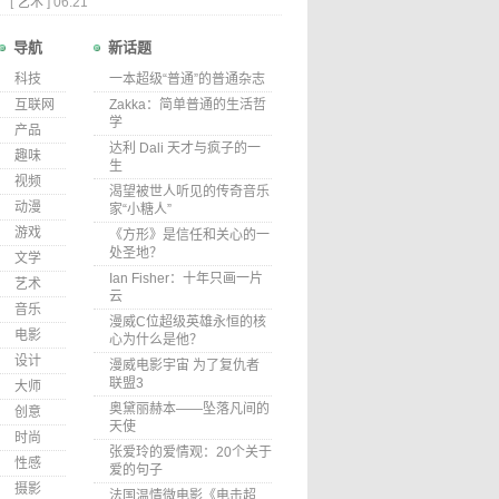
[
艺术
]
06.21
导航
新话题
科技
一本超级“普通”的普通杂志
互联网
Zakka：简单普通的生活哲
学
产品
达利 Dali 天才与疯子的一
趣味
生
视频
渴望被世人听见的传奇音乐
动漫
家“小糖人”
游戏
《方形》是信任和关心的一
处圣地？
文学
Ian Fisher：十年只画一片
艺术
云
音乐
漫威C位超级英雄永恒的核
电影
心为什么是他？
设计
漫威电影宇宙 为了复仇者
联盟3
大师
奥黛丽赫本——坠落凡间的
创意
天使
时尚
张爱玲的爱情观：20个关于
性感
爱的句子
摄影
法国温情微电影《电击超