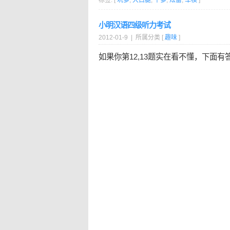
标签: [
坑爹
,
大白腿
,
干爹
,
炫富
,
车模
]
小明汉语四级听力考试
2012-01-9 | 所属分类 [
趣味
]
如果你第12,13题实在看不懂，下面有