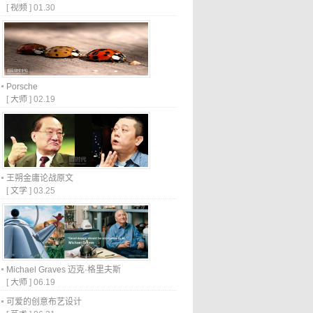
[
视频
]
01.30
Porsche
[
大师
]
02.19
王朔金庸论战原文
[
文学
]
03.25
Michael Graves 迈克·格里夫斯
[
大师
]
06.19
可爱的创意布艺设计