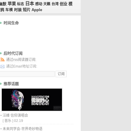
日本
苹果
创业
模
幽默
标志
感动
天籁
台湾
涂鸦
时装
短片
车模
Apple
时间生命
后时代订阅
通过rss阅读器订阅:
通过Email地址订阅:
推荐话题
汪峰 信仰演唱会
[
音乐
]
02.19
未来同学会-世界奇妙物语