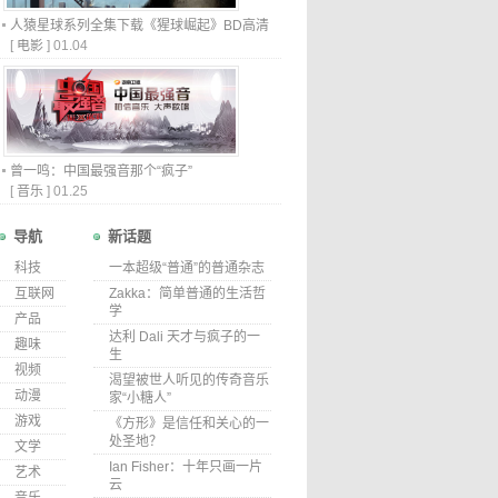
人猿星球系列全集下载《猩球崛起》BD高清
[
电影
]
01.04
曾一鸣：中国最强音那个“疯子”
[
音乐
]
01.25
导航
新话题
科技
一本超级“普通”的普通杂志
互联网
Zakka：简单普通的生活哲
学
产品
达利 Dali 天才与疯子的一
趣味
生
视频
渴望被世人听见的传奇音乐
动漫
家“小糖人”
游戏
《方形》是信任和关心的一
处圣地？
文学
Ian Fisher：十年只画一片
艺术
云