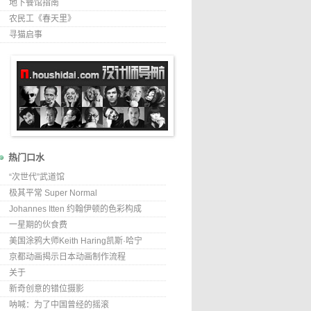
地下餐馆指南
农民工《春天里》
寻猫启事
热门口水
“次世代”武道馆
极其平常 Super Normal
Johannes Itten 约翰伊顿的色彩构成
一星期的伙食费
美国涂鸦大师Keith Haring凯斯·哈宁
京都动画揭示日本动画制作流程
关于
新奇创意的错位摄影
呐喊：为了中国曾经的摇滚