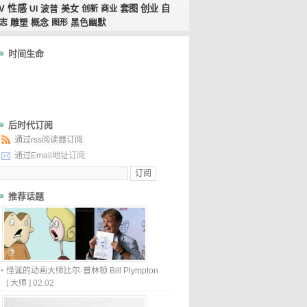
性感
V
美女
套图
创业
自
UI
波普
创新
商业
概念
志
雕塑
图形
黑色幽默
时间生命
后时代订阅
通过rss阅读器订阅:
通过Email地址订阅:
推荐话题
怪诞的动画大师比尔·普林顿 Bill Plympton
[
大师
]
02.02