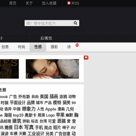
首页
关于
加入收藏
RSS
创意
时尚
性感
摄影
诗
主题
美国
插画
广告
乔布斯
涂鸦
book
自由
动物
时装
平面设计
品牌
模特
搞笑
城市
产品
90
想象力
几何
动
诡异
中国
人性
Apple
漫画
苹果
胸
海报
top10
奥斯卡
ne
摇滚
Logo
幽默
建筑
恶搞
品经理
拼贴
标志
台湾
可爱
爱
营
日本
写真
嫩模
手机
观点
短片
AV
讯
椅子
工业设计
演讲
广告创意
动
车模
天籁
另类