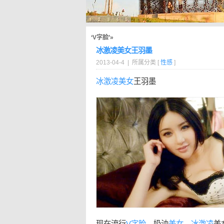
‘V字脸’»
冰激凌美女王羽墨
2013-04-4 | 所属分类 [
性感
]
冰激凌
美女
王羽墨
现在流行
V字脸
，奶油
美女
，
冰激凌
美