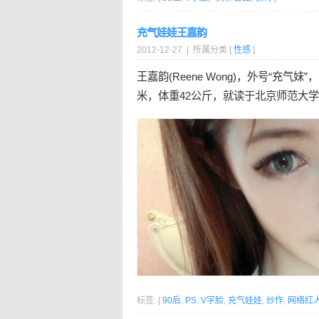
充气娃娃王嘉韵
2012-12-27 | 所属分类 [
性感
]
王嘉韵(Reene Wong)，外号“充气妹
米，体重42公斤，就读于北京师范大
标签: [
90后
,
PS
,
V字脸
,
充气娃娃
,
炒作
,
网络红