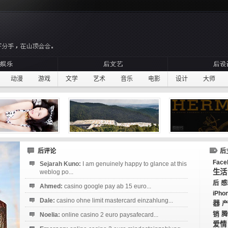
动漫
游戏
文学
艺术
音乐
电影
设计
大师
后评论
后
Face
Sejarah Kuno:
I am genuinely happy to glance at this
生活
weblog po...
后
感
Ahmed:
casino google pay ab 15 euro...
iPho
Dale:
casino ohne limit mastercard einzahlung...
器
产
销
腾
Noelia:
online casino 2 euro paysafecard...
爱情