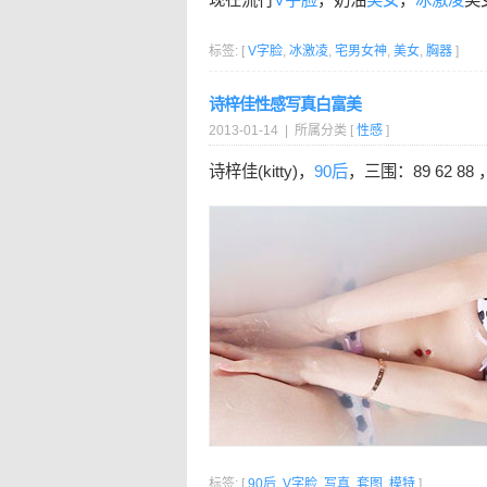
标签: [
V字脸
,
冰激凌
,
宅男女神
,
美女
,
胸器
]
诗梓佳性感写真白富美
2013-01-14 | 所属分类 [
性感
]
诗梓佳(kitty)，
90后
，三围：89 62 88
标签: [
90后
,
V字脸
,
写真
,
套图
,
模特
]