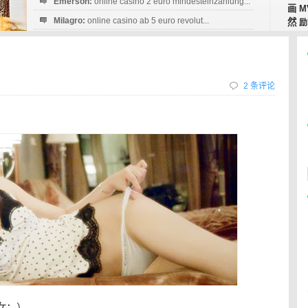
Emerson:
online casino 2 euro mindesteinzahlung...
画
M
Milagro:
online casino ab 5 euro revolut...
然
励
Esperanza:
sofortüberweisung casino
startguthaben...
2 条评论
女：）