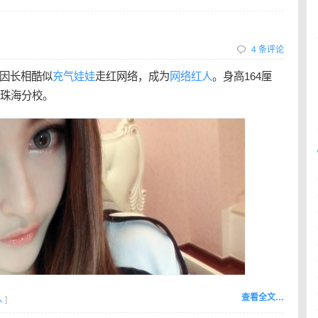
4 条评论
”，因长相酷似
充气娃娃
走红网络，成为
网络红人
。身高164厘
学珠海分校。
查看全文…
人
]