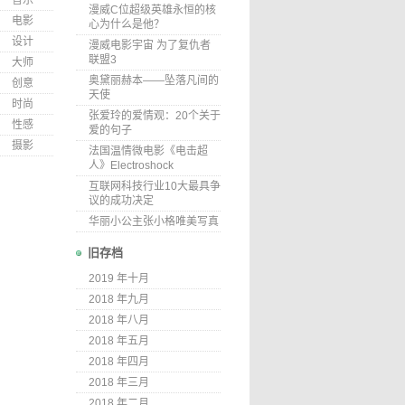
音乐
漫威C位超级英雄永恒的核
电影
心为什么是他？
设计
漫威电影宇宙 为了复仇者
联盟3
大师
奥黛丽赫本——坠落凡间的
创意
天使
时尚
张爱玲的爱情观：20个关于
性感
爱的句子
摄影
法国温情微电影《电击超
人》Electroshock
互联网科技行业10大最具争
议的成功决定
华丽小公主张小格唯美写真
旧存档
2019 年十月
2018 年九月
2018 年八月
2018 年五月
2018 年四月
2018 年三月
2018 年二月