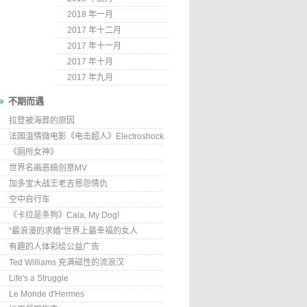
2018 年一月
2017 年十二月
2017 年十一月
2017 年十月
2017 年九月
不期而遇
拉登被海葬的原因
法国温情微电影《电击超人》Electroshock
《厕所女神》
世界名画恶搞创意MV
加多宝大战王老吉恩怨情仇
空中自行车
《卡拉是条狗》Cala, My Dog!
“最浪漫的求婚”世界上最幸福的女人
有趣的人体彩绘公益广告
Ted Williams 充满磁性的流浪汉
Life's a Struggle
Le Monde d'Hermes