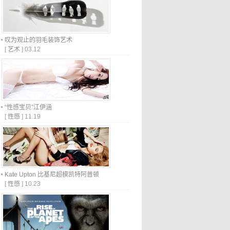
叹为观止的羽毛装饰艺术
[
艺术
]
03.12
“性感宝贝”江伊涵
[
性感
]
11.19
Kate Upton 比基尼超模凯特阿普顿
[
性感
]
10.23