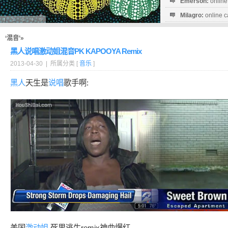
Emerson:
online
Milagro:
online c
Esperanza:
sofo
startguthaben...
‘混音’»
黑人说唱激动姐混音PK KAPOOYA Remix
2013-04-30 | 所属分类 [
音乐
]
黑人
天生是
说唱
歌手啊:
美国
激动
姐
死里逃生remix神曲爆红