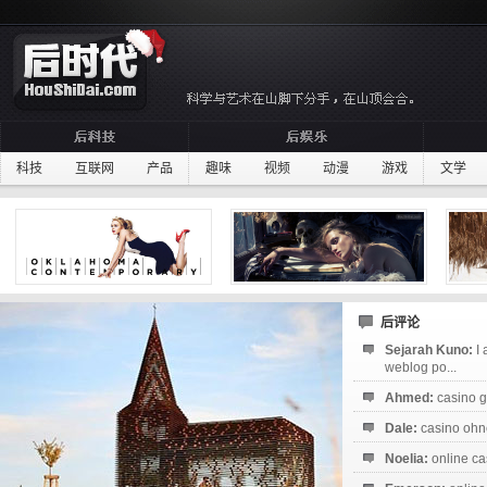
科技
互联网
产品
趣味
视频
动漫
游戏
文学
后评论
Sejarah Kuno:
I
weblog po...
Ahmed:
casino g
Dale:
casino ohne
Noelia:
online ca