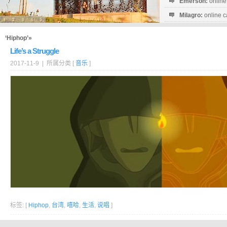
Emerson:
online
Milagro:
online c
Esperanza:
sofo
startguthaben...
‘Hiphop’»
Life’s a Struggle
2017-11-9 | 所属分类 [
音乐
]
标签: [
Hiphop
,
台湾
,
嘻哈
,
生活
,
说唱
]