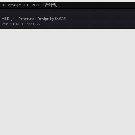
© Copyright 2010-2020 「
后时代
」
All Rights Reserved • Design by
格格物
.
Valid XHTML 1.1 and CSS 3.