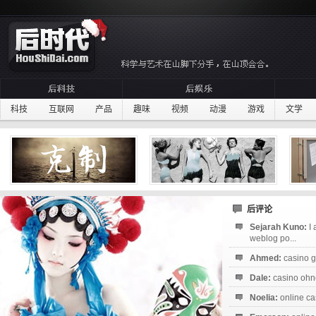
科技
互联网
产品
趣味
视频
动漫
游戏
文学
后评论
Sejarah Kuno:
I
weblog po...
Ahmed:
casino g
Dale:
casino ohne
Noelia:
online ca