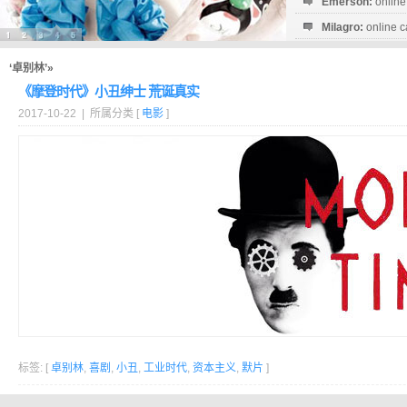
Emerson:
online
Milagro:
online c
Esperanza:
sofo
startguthaben...
‘卓别林’»
《摩登时代》小丑绅士 荒诞真实
2017-10-22 | 所属分类 [
电影
]
标签: [
卓别林
,
喜剧
,
小丑
,
工业时代
,
资本主义
,
默片
]