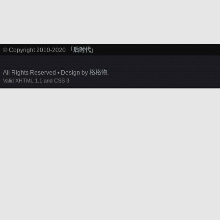
© Copyright 2010-2020 「
后时代
」
All Rights Reserved • Design by
格格物
.
Valid XHTML 1.1 and CSS 3.