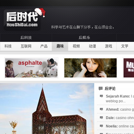
科技
互联网
产品
趣味
视频
动漫
游戏
文学
后评论
Sejarah Kuno:
I
weblog po...
Ahmed:
casino g
Dale:
casino ohne
Noelia:
online ca