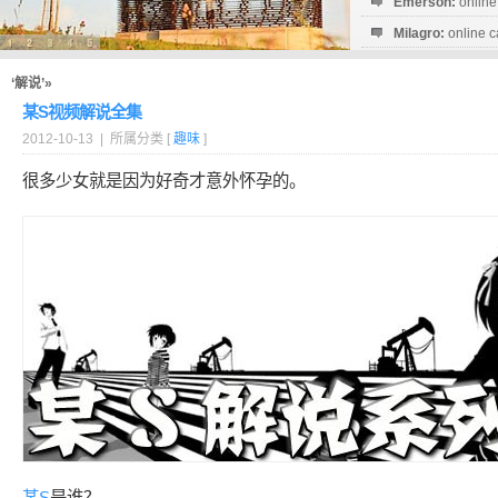
Emerson:
online
Milagro:
online c
Esperanza:
sofo
startguthaben...
‘解说’»
某S视频解说全集
2012-10-13 | 所属分类 [
趣味
]
很多少女就是因为好奇才意外怀孕的。
某S
是谁？