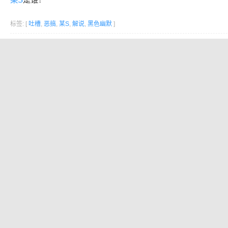
标签: [
吐槽
,
恶搞
,
某S
,
解说
,
黑色幽默
]