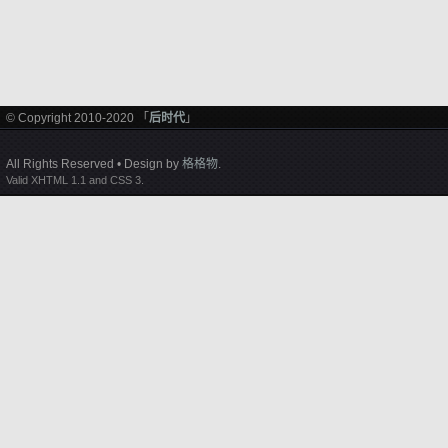
© Copyright 2010-2020 「
后时代
」
All Rights Reserved • Design by
格格物
.
Valid XHTML 1.1 and CSS 3.