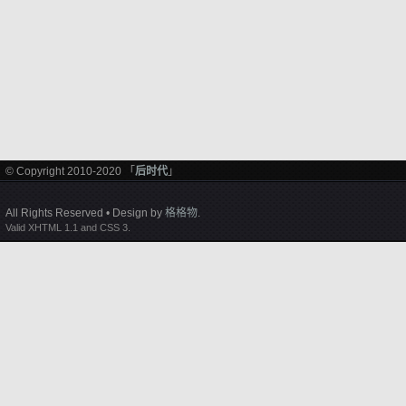
© Copyright 2010-2020 「
后时代
」
All Rights Reserved • Design by
格格物
.
Valid XHTML 1.1 and CSS 3.