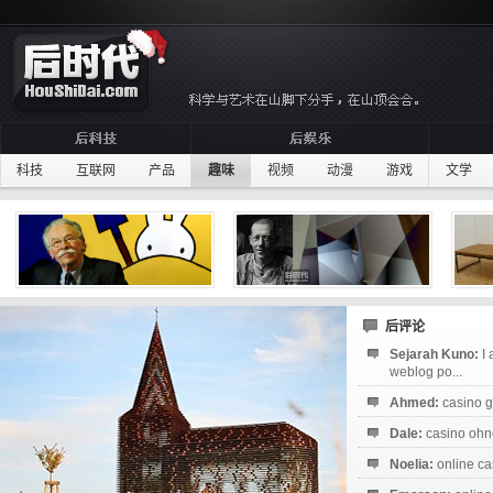
科技
互联网
产品
趣味
视频
动漫
游戏
文学
后评论
Sejarah Kuno:
I
weblog po...
Ahmed:
casino g
Dale:
casino ohne
Noelia:
online ca