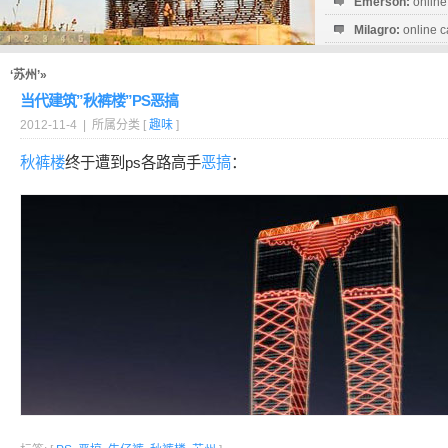
Emerson:
online
Milagro:
online c
Esperanza:
sofo
startguthaben...
‘苏州’»
当代建筑”秋裤楼”PS恶搞
2012-11-4 | 所属分类 [
趣味
]
秋裤楼
终于遭到ps各路高手
恶搞
：