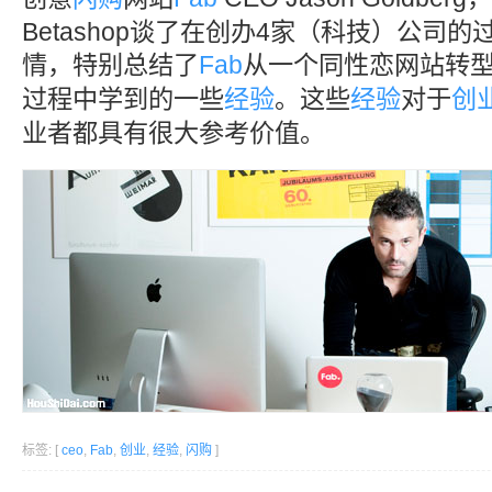
Betashop谈了在创办4家（科技）公司
情，特别总结了
Fab
从一个同性恋网站转
过程中学到的一些
经验
。这些
经验
对于
创
业者都具有很大参考价值。
标签: [
ceo
,
Fab
,
创业
,
经验
,
闪购
]