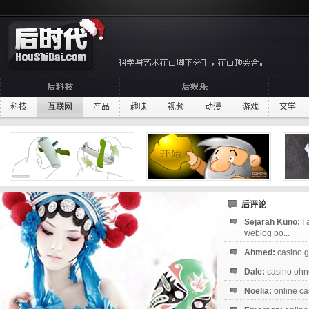
科技
互联网
产品
趣味
视频
动漫
游戏
文学
后评论
Sejarah Kuno:
I
weblog po...
Ahmed:
casino g
Dale:
casino ohne
Noelia:
online ca