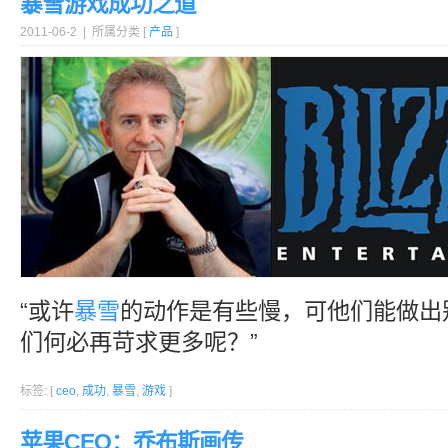
暴雪游戏成功之道
2011-06-2 | 所属分类 [
产品
]
“或许
暴雪
的动作是有些慢，可他们能做出
们何必再苛求更多呢？”
标签: [
ceo
,
成功
,
暴雪
,
游戏
]
苹果CEO：乔布斯画传