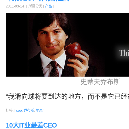
2011-03-14 | 所属分类 [
产品
]
史蒂夫乔布斯
“我滑向球将要到达的地方，而不是它已经
标签: [
ceo
,
乔布斯
,
苹果
]
10大IT业最差CEO