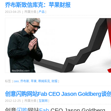
乔布斯致信库克：苹果财报
2013-04-25 | 所属分类 [
产品
]
标签: [
ceo
,
乔布斯
,
苹果
,
蒂姆库克
,
财报
]
创意闪购网站Fab CEO Jason Goldberg谈
2012-12-25 | 所属分类 [
互联网
]
创意
闪购
网站
Fab
CEO Jason Goldb