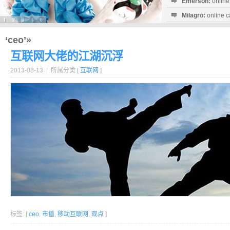
Emerson:
online
Milagro:
online c
Esperanza:
sofo
startguthaben...
‘ceo’»
互联网大佬的江湖沉浮
2013-08-13 | 所属分类 [
互联网
]
标签: [
ceo
,
市值
,
移动互联网
,
观点
]