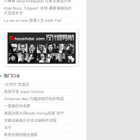
小林章 Akira Kobayashi 日本字体设计师
Kate Moss《Vogue》凯特-莫斯演绎后时
代花样年华
La vie en rose 玫瑰人生 Edith Piaf
热门口水
“次世代”武道馆
极其平常 Super Normal
Johannes Itten 约翰伊顿的色彩构成
一星期的伙食费
美国涂鸦大师Keith Haring凯斯·哈宁
京都动画揭示日本动画制作流程
关于
新奇创意的错位摄影