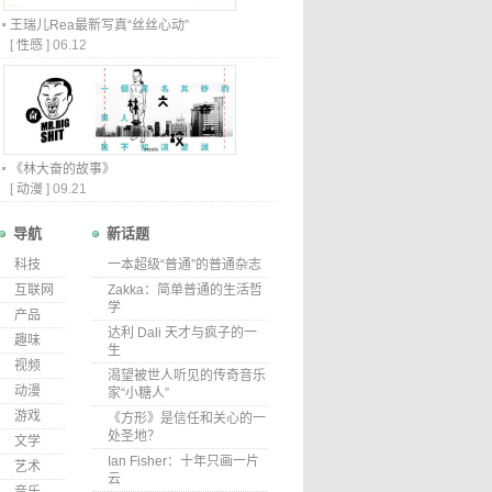
王瑞儿Rea最新写真“丝丝心动”
[
性感
]
06.12
《林大奋的故事》
[
动漫
]
09.21
导航
新话题
科技
一本超级“普通”的普通杂志
互联网
Zakka：简单普通的生活哲
学
产品
达利 Dali 天才与疯子的一
趣味
生
视频
渴望被世人听见的传奇音乐
动漫
家“小糖人”
游戏
《方形》是信任和关心的一
处圣地？
文学
Ian Fisher：十年只画一片
艺术
云