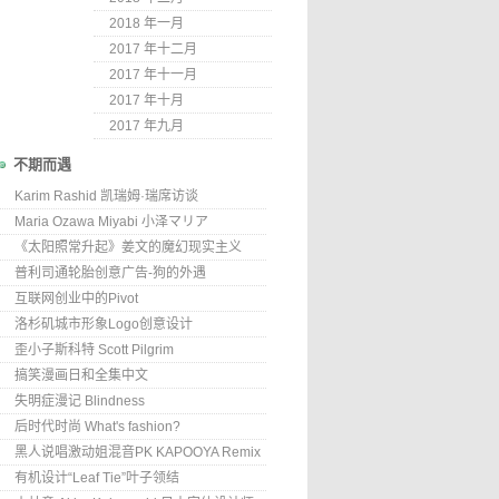
2018 年一月
2017 年十二月
2017 年十一月
2017 年十月
2017 年九月
不期而遇
Karim Rashid 凯瑞姆·瑞席访谈
Maria Ozawa Miyabi 小泽マリア
《太阳照常升起》姜文的魔幻现实主义
普利司通轮胎创意广告-狗的外遇
互联网创业中的Pivot
洛杉矶城市形象Logo创意设计
歪小子斯科特 Scott Pilgrim
搞笑漫画日和全集中文
失明症漫记 Blindness
后时代时尚 What's fashion?
黑人说唱激动姐混音PK KAPOOYA Remix
有机设计“Leaf Tie”叶子领结