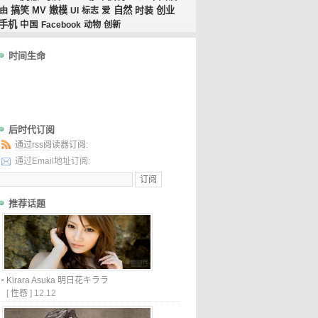
搞笑
MV
嫩模
自然
时装
创业
由
UI
标志
爱
手机
中国
Facebook
动物
创新
时间生命
后时代订阅
通过rss阅读器订阅:
通过Email地址订阅:
推荐话题
Kirara Asuka 明日花キララ
[
性感
]
12.12