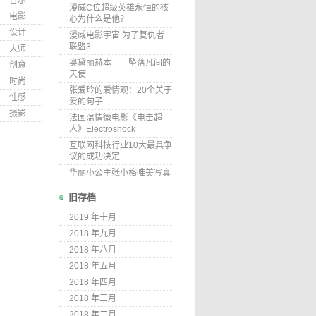
音乐
漫威C位超级英雄永恒的核
电影
心为什么是他？
设计
漫威电影宇宙 为了复仇者
联盟3
大师
奥黛丽赫本——坠落凡间的
创意
天使
时尚
张爱玲的爱情观：20个关于
性感
爱的句子
摄影
法国温情微电影《电击超
人》Electroshock
互联网科技行业10大最具争
议的成功决定
华丽小公主张小格唯美写真
旧存档
2019 年十月
2018 年九月
2018 年八月
2018 年五月
2018 年四月
2018 年三月
2018 年二月