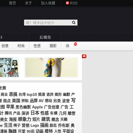
首页
关于
加入收藏
RSS
创意
时尚
性感
摄影
诗
主题
恶搞
top10
商业
台湾
摇滚
诡异
图形
幽默
产
写
美国
观点
品牌
AV
理
拼贴
感动
另类
波普
苹果
工
套图
广告创意
广告
黑色幽默
Apple
日本
计
性感
演讲
几何
腾讯
产品
车模
雕塑
想象力
建筑
美女
海报
短片
概念
天籁
生活
插画
乔布斯
奥
ne
椅子
营销
Logo
励志
胸器
动画
模特
平面设
漫画
可爱
90后
人性