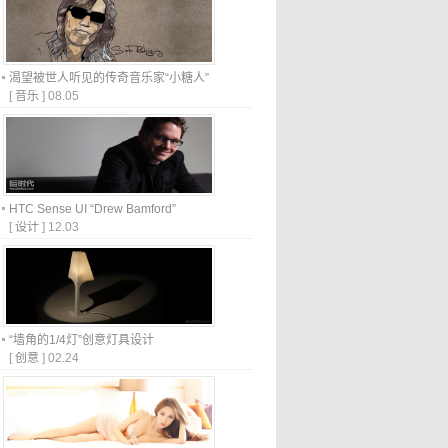
渴望被世人听见的传奇音乐家“小糖人”
[
音乐
]
08.05
HTC Sense UI “Drew Bamford”
[
设计
]
12.03
“墙角的1/4灯”创意灯具设计
[
创意
]
02.24