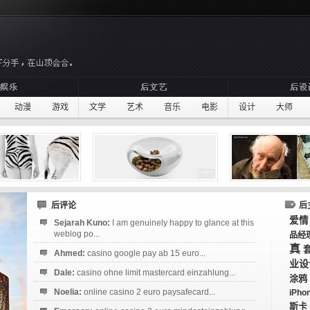
动漫
游戏
文学
艺术
音乐
电影
设计
大师
后评论
后
爱情
Sejarah Kuno:
I am genuinely happy to glance at this
weblog po...
品经
真
Ahmed:
casino google pay ab 15 euro...
业设
Dale:
casino ohne limit mastercard einzahlung...
涂鸦
Noelia:
online casino 2 euro paysafecard...
iPho
斯卡