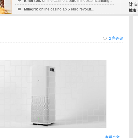
Emerson:
online casino 2 euro mindesteinzahlung...
计
自
Milagro:
online casino ab 5 euro revolut...
城市
Esperanza:
sofortüberweisung casino
startguthaben...
2 条评论
查看全文…