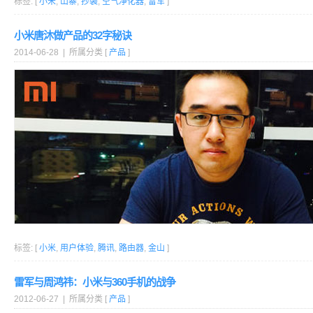
标签: [
小米
,
山寨
,
抄袭
,
空气净化器
,
雷军
]
小米唐沐做产品的32字秘诀
2014-06-28 | 所属分类 [
产品
]
标签: [
小米
,
用户体验
,
腾讯
,
路由器
,
金山
]
雷军与周鸿祎：小米与360手机的战争
2012-06-27 | 所属分类 [
产品
]