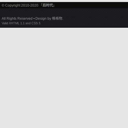
© Copyright 2010-2020 「
后时代
」
All Rights Reserved • Design by
格格物
.
Valid XHTML 1.1 and CSS 3.