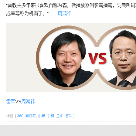
“雷教主多年来很喜欢自称为霸，做播放器叫影霸播霸，词典叫词
成章尊称为机霸了。”——
周鸿祎
雷军
VS
周鸿祎
标签: [
360
,
周鸿祎
,
小米
,
手机
,
金山
,
雷军
]