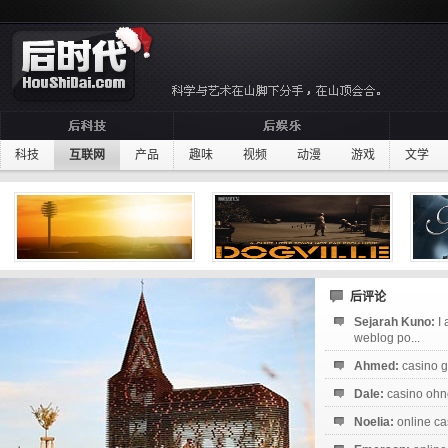
科技
互联网
产品
趣味
视频
动漫
游戏
文学
后评论
Sejarah Kuno:
I
weblog po...
Ahmed:
casino g
Dale:
casino ohne
Noelia:
online ca