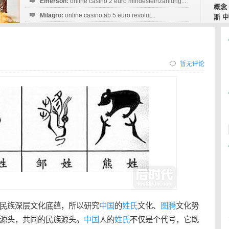
Emerson:
online casino 2 euro mindesteinzahlung...
概念
Milagro:
online casino ab 5 euro revolut...
斯
中
Esperanza:
sofortüberweisung casino
startguthaben...
暂无评论
民族深层文化底蕴，所以研究
中国
的
姓氏
文化、
图腾
文化势
源头，共同的民族源头。
中国
人的
姓氏
不仅是个代号，它既