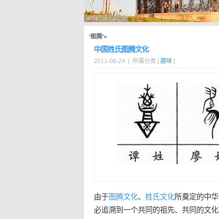
‘图腾’»
中国姓氏图腾文化
2011-06-24 | 所属分类 [
趣味
]
由于
图腾
文化
、
姓氏
文化
所奠定的中华
必追溯到一个共同的祖先、共同的文化