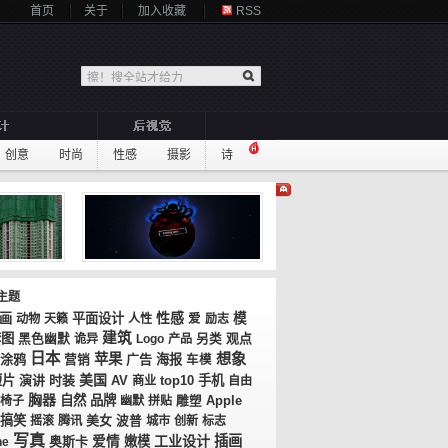
首页
关于
加入收藏
RSS
创意
时尚
性感
摄影
诗
主题
性感
画
平面设计
模
动物
天籁
人性
爱
励志
建筑
套图
观点
黑色幽默
诡异
Logo
产品
另类
日本
想象
苹果
涂鸦
广告
海报
营销
车模
美国
短片
演讲
时装
AV
top10
手机
商业
自由
胸器
自然
品牌
椅子
幽默
拼贴
雕塑
Apple
搞笑
美女
摇滚
腾讯
波普
城市
创新
标志
写真
工业设计
插画
奥斯卡
爱情
嫩模
ne