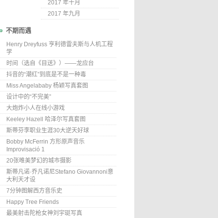
2017 年十月
2017 年九月
不期而遇
Henry Dreyfuss 亨利德雷夫斯与人机工程
学
时间（选自《目送》）——龙应台
抖音的“潮红”到底是不是一种毒
Miss Angelababy 杨颖写真套图
设计中的“不完美”
大炮炸小人在线小游戏
Keeley Hazell 哈泽尔写真套图
斯蒂芬李职业生涯30大逆天好球
Bobby McFerrin 方形原声音乐
Improvisació 1
20张唯美梦幻的城市摄影
斯蒂凡诺·乔凡诺尼Stefano Giovannoni意
大利天才设
7分钟图解西方音乐史
Happy Tree Friends
最美射击陀枪女神刘宇珽写真