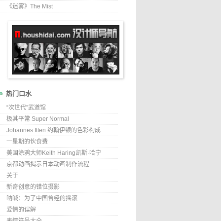
《迷雾》The Mist
热门口水
“次世代”武道馆
极其平常 Super Normal
Johannes Itten 约翰伊顿的色彩构成
一星期的伙食费
美国涂鸦大师Keith Haring凯斯·哈宁
京都动画揭示日本动画制作流程
关于
新奇创意的错位摄影
呐喊：为了中国曾经的摇滚
爱情的误解