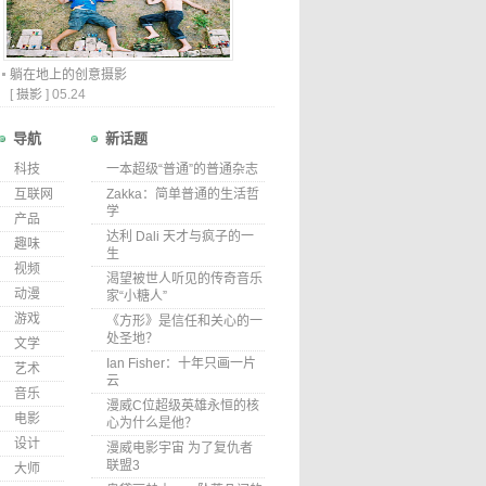
躺在地上的创意摄影
[
摄影
]
05.24
导航
新话题
科技
一本超级“普通”的普通杂志
互联网
Zakka：简单普通的生活哲
学
产品
达利 Dali 天才与疯子的一
趣味
生
视频
渴望被世人听见的传奇音乐
动漫
家“小糖人”
游戏
《方形》是信任和关心的一
处圣地？
文学
Ian Fisher：十年只画一片
艺术
云
音乐
漫威C位超级英雄永恒的核
电影
心为什么是他？
设计
漫威电影宇宙 为了复仇者
联盟3
大师