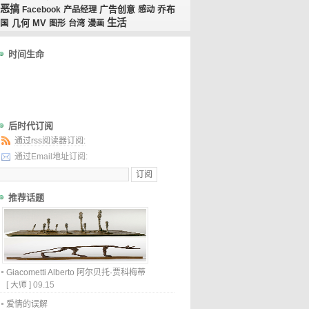
恶搞
广告创意
乔布
Facebook
产品经理
感动
生活
几何
MV
国
图形
台湾
漫画
时间生命
后时代订阅
通过rss阅读器订阅:
通过Email地址订阅:
推荐话题
Giacometti Alberto 阿尔贝托·贾科梅蒂
[
大师
]
09.15
爱情的误解