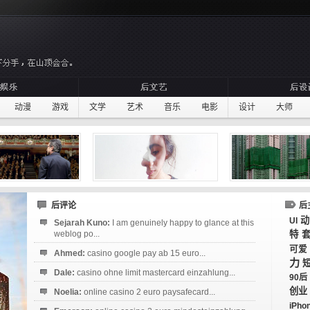
动漫
游戏
文学
艺术
音乐
电影
设计
大师
后评论
后
动
UI
Sejarah Kuno:
I am genuinely happy to glance at this
weblog po...
特
可爱
Ahmed:
casino google pay ab 15 euro...
力
Dale:
casino ohne limit mastercard einzahlung...
90后
创业
Noelia:
online casino 2 euro paysafecard...
iPho