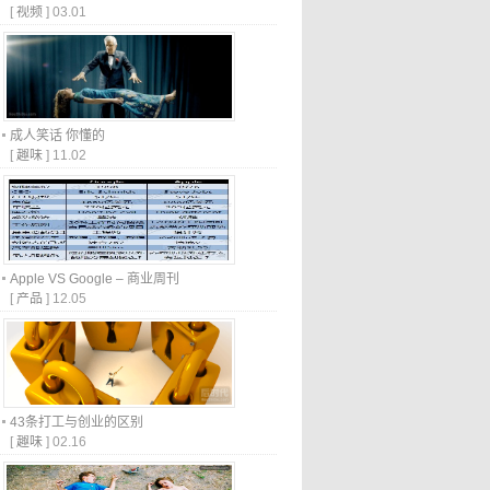
[
视频
]
03.01
成人笑话 你懂的
[
趣味
]
11.02
Apple VS Google – 商业周刊
[
产品
]
12.05
43条打工与创业的区别
[
趣味
]
02.16