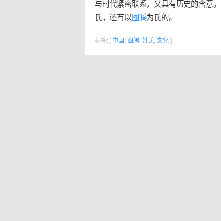
与时代紧密联系，又具有历史的含意。
氏，还有以
图腾
为氏的。
标签: [
中国
,
图腾
,
姓氏
,
文化
]