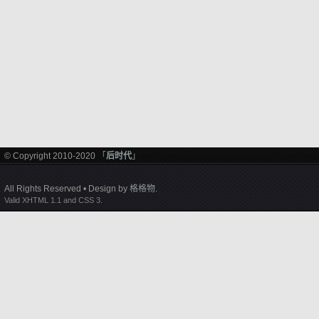
© Copyright 2010-2020 「
后时代
」
All Rights Reserved • Design by
格格物
.
Valid XHTML 1.1 and CSS 3.