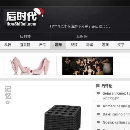
科技
互联网
产品
趣味
视频
动漫
游戏
文学
后评论
Sejarah Kuno:
I
weblog po...
Ahmed:
casino g
Dale:
casino ohne
Noelia:
online ca