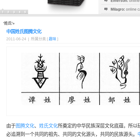
Emerson:
online
Milagro:
online c
Esperanza:
sofo
startguthaben...
‘姓氏’»
中国姓氏图腾文化
2011-06-24 | 所属分类 [
趣味
]
由于
图腾
文化
、
姓氏
文化
所奠定的中华民族深层文化底蕴，所以
必追溯到一个共同的祖先、共同的文化源头，共同的民族源头。