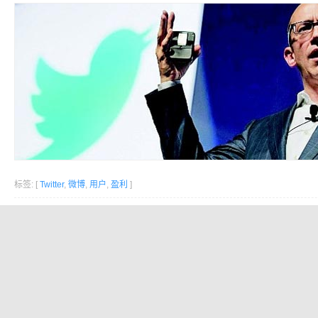
标签: [
Twitter
,
微博
,
用户
,
盈利
]