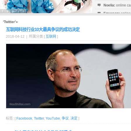
Noelia:
online ca
Emerson:
online
Milagro:
online c
‘Twitter’»
互联网科技行业10大最具争议的成功决定
2018-04-12 | 所属分类 [
互联网
]
标签: [
Facebook
,
Twitter
,
YouTube
,
争议
,
决定
]