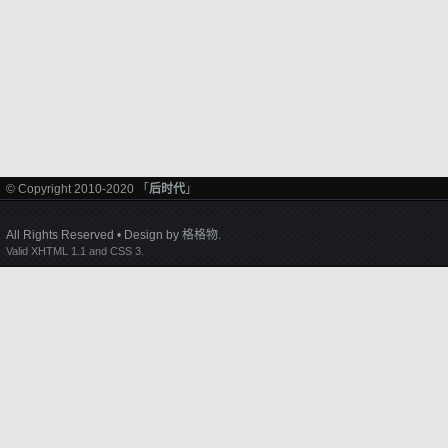
© Copyright 2010-2020 「
后时代
」
All Rights Reserved • Design by
格格物
.
Valid XHTML 1.1 and CSS 3.