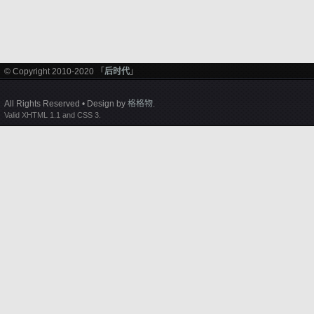
© Copyright 2010-2020 「
后时代
」
All Rights Reserved • Design by
格格物
.
Valid XHTML 1.1 and CSS 3.