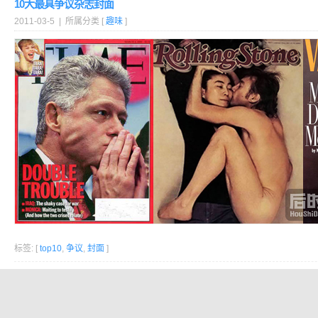
10大最具争议杂志封面
2011-03-5 | 所属分类 [
趣味
]
标签: [
top10
,
争议
,
封面
]