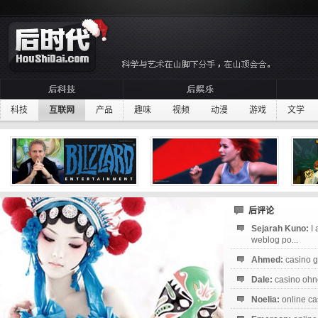
科技
互联网
产品
趣味
视频
动漫
游戏
文学
后评论
Sejarah Kuno:
I
weblog po...
Ahmed:
casino g
Dale:
casino ohne
Noelia:
online ca