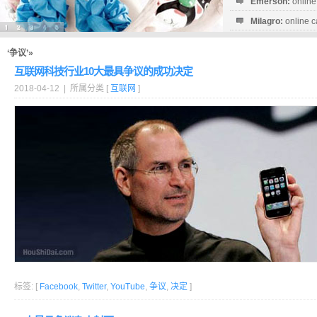
Emerson:
online
Milagro:
online c
Esperanza:
sofo
startguthaben...
‘争议’»
互联网科技行业10大最具争议的成功决定
2018-04-12 | 所属分类 [
互联网
]
标签: [
Facebook
,
Twitter
,
YouTube
,
争议
,
决定
]