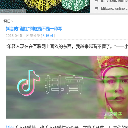
Emerson:
online
Milagro:
online c
Esperanza:
sofo
startguthaben...
‘风口’»
抖音的“潮红”到底是不是一种毒
2018-04-5 | 所属分类 [
互联网
]
“年轻人现在在互联网上喜欢的东西，我越来越看不懂了。”——
抖音
杀不死微博，也杀不死微信公众号，它能杀死的，只是你的