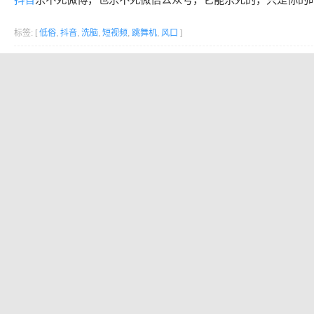
标签: [
低俗
,
抖音
,
洗脑
,
短视频
,
跳舞机
,
风口
]