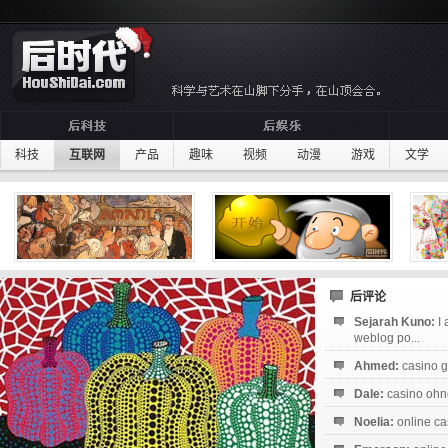
科技
互联网
产品
趣味
视频
动漫
游戏
文学
后评论
Sejarah Kuno:
I
weblog po...
Ahmed:
casino g
Dale:
casino ohne
Noelia:
online ca