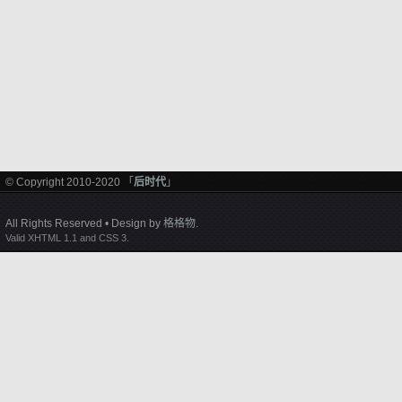
© Copyright 2010-2020 「
后时代
」
All Rights Reserved • Design by
格格物
.
Valid XHTML 1.1 and CSS 3.