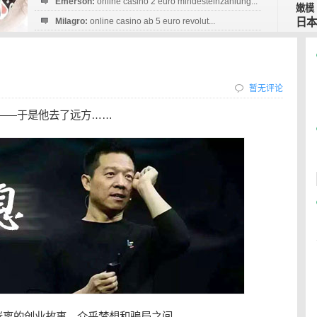
Emerson:
online casino 2 euro mindesteinzahlung...
嫩模
Milagro:
online casino ab 5 euro revolut...
日本
Esperanza:
sofortüberweisung casino
startguthaben...
暂无评论
”——于是他去了远方……
朔迷离的创业故事，介乎梦想和骗局之间。