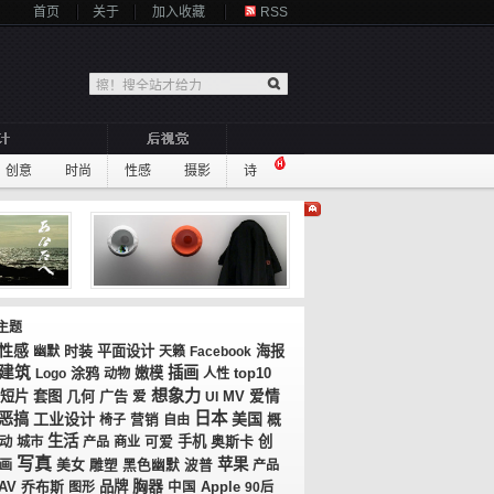
首页
关于
加入收藏
RSS
创意
时尚
性感
摄影
诗
主题
性感
时装
平面设计
海报
幽默
天籁
Facebook
建筑
插画
涂鸦
嫩模
top10
Logo
动物
人性
想象力
短片
套图
几何
广告
MV
爱情
爱
UI
日本
恶搞
工业设计
美国
概
椅子
营销
自由
生活
手机
奥斯卡
创
动
城市
产品
商业
可爱
写真
苹果
美女
画
雕塑
黑色幽默
波普
产品
胸器
AV
乔布斯
品牌
图形
中国
Apple
90后