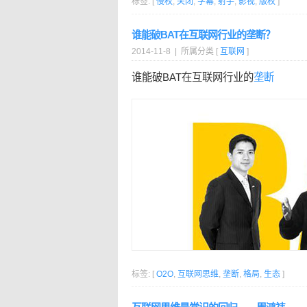
标签: [
侵权
,
关闭
,
字幕
,
射手
,
影视
,
版权
]
谁能破BAT在互联网行业的垄断？
2014-11-8 | 所属分类 [
互联网
]
谁能破BAT在互联网行业的
垄断
标签: [
O2O
,
互联网思维
,
垄断
,
格局
,
生态
]