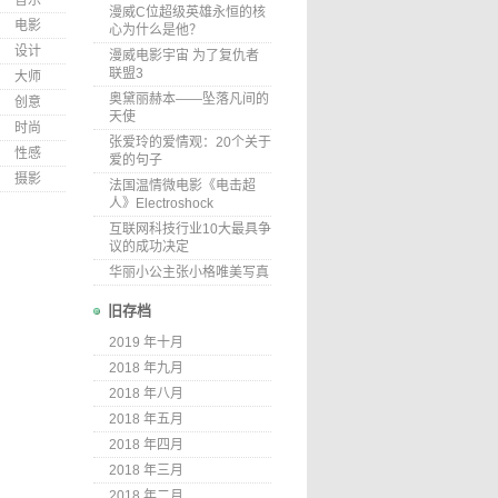
音乐
漫威C位超级英雄永恒的核
电影
心为什么是他？
设计
漫威电影宇宙 为了复仇者
联盟3
大师
奥黛丽赫本——坠落凡间的
创意
天使
时尚
张爱玲的爱情观：20个关于
性感
爱的句子
摄影
法国温情微电影《电击超
人》Electroshock
互联网科技行业10大最具争
议的成功决定
华丽小公主张小格唯美写真
旧存档
2019 年十月
2018 年九月
2018 年八月
2018 年五月
2018 年四月
2018 年三月
2018 年二月