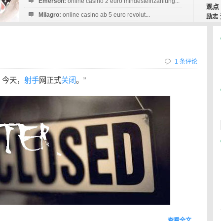
Emerson:
online casino 2 euro mindesteinzahlung...
观点
Milagro:
online casino ab 5 euro revolut...
励志
Esperanza:
sofortüberweisung casino
startguthaben...
1 条评论
，今天，
射手
网正式
关闭
。”
查看全文…