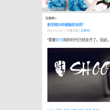
‘互联网’»
射手网15年被版权关闭？
2014-11-22 | 所属分类 [
互联网
]
“需要
射手
网的时代已经走开了。因此