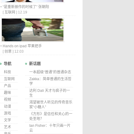
“是重新振作的时候了” 张朝阳
[
互联网
]
12.19
Hands on ipad 苹果把手
[
创意
]
12.03
导航
新话题
科技
一本超级“普通”的普通杂志
互联网
Zakka：简单普通的生活哲
学
产品
达利 Dali 天才与疯子的一
趣味
生
视频
渴望被世人听见的传奇音乐
动漫
家“小糖人”
游戏
《方形》是信任和关心的一
处圣地？
文学
Ian Fisher：十年只画一片
艺术
云