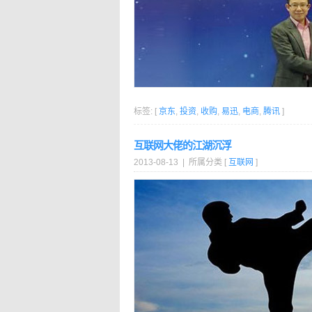
标签: [
京东
,
投资
,
收购
,
易迅
,
电商
,
腾讯
]
互联网大佬的江湖沉浮
2013-08-13 | 所属分类 [
互联网
]