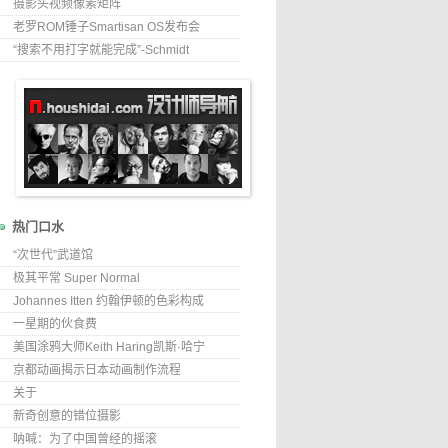
摄影头视频像素矩阵
老罗ROM锤子Smartisan OS发布会
“搜索不用打字就能完成”-Schmidt
热门口水
“次世代”武道馆
极其平常 Super Normal
Johannes Itten 约翰伊顿的色彩构成
一星期的伙食费
美国涂鸦大师Keith Haring凯斯·哈宁
京都动画揭示日本动画制作流程
关于
新奇创意的错位摄影
呐喊：为了中国曾经的摇滚