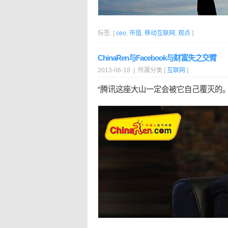
标签: [
ceo
,
市值
,
移动互联网
,
观点
]
ChinaRen与Facebook与财富失之交臂
2013-06-18 | 所属分类 [
互联网
]
“腾讯这座大山一定会被它自己覆灭的