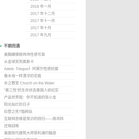
2018 年一月
2017 年十二月
2017 年十一月
2017 年十月
2017 年九月
不期而遇
美胸嫩模柳炜玮性感写真
从金球奖到奥斯卡
Adele《Vogue》阿黛尔性感封面
像水母一样漂浮的花瓶
水之教堂 Church on the Water
“第三性”的生存状态泰国人妖纪实
产品世界观：你不知道的张小龙
阳光灿烂的日子
拉登之死T恤网站
互联网思维是常识的回归——周鸿祎
还珠囧格
美国现代建筑大师菲利浦约翰逊