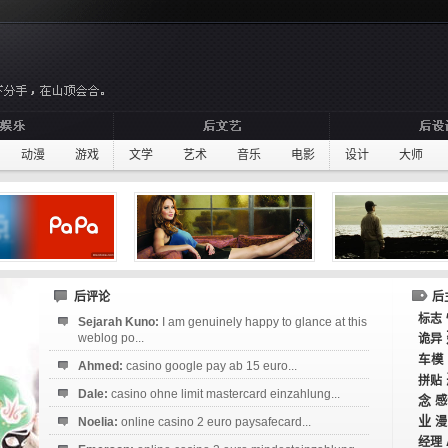
动漫
游戏
文学
艺术
音乐
电影
设计
大师
后评论
后
标志
Sejarah Kuno:
I am genuinely happy to glance at this
weblog po...
诡异
车模
Ahmed:
casino google pay ab 15 euro...
拼贴
Dale:
casino ohne limit mastercard einzahlung...
念
感
业
Noelia:
online casino 2 euro paysafecard...
漫
经理