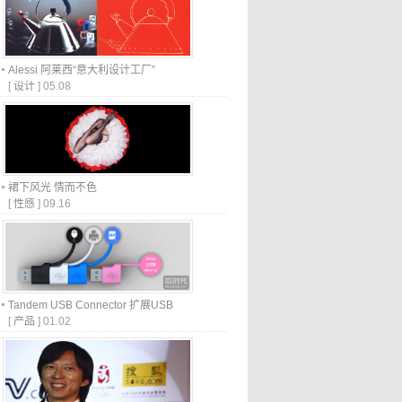
Alessi 阿莱西“意大利设计工厂”
[
设计
]
05.08
裙下风光 情而不色
[
性感
]
09.16
Tandem USB Connector 扩展USB
[
产品
]
01.02