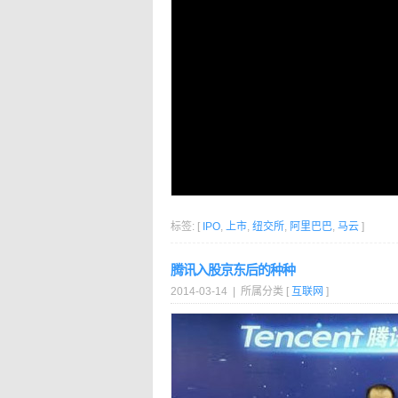
标签: [
IPO
,
上市
,
纽交所
,
阿里巴巴
,
马云
]
腾讯入股京东后的种种
2014-03-14 | 所属分类 [
互联网
]