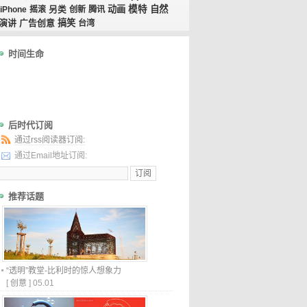
动画
模特
自然
iPhone
摇滚
另类
创新
腾讯
演讲
广告创意
搞笑
台湾
时间生命
后时代订阅
通过rss阅读器订阅:
通过Email地址订阅:
推荐话题
“透明”教堂-比利时的惊人想象力
[
创意
]
05.01