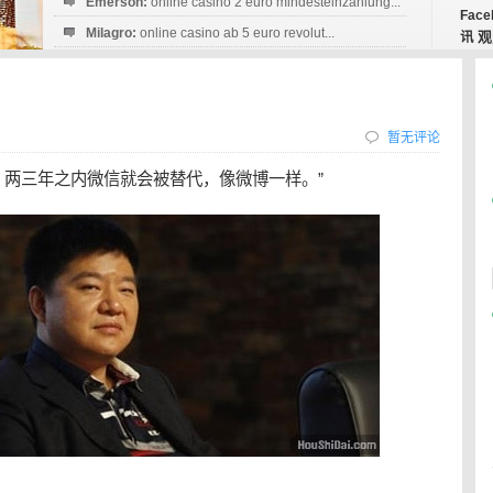
Emerson:
online casino 2 euro mindesteinzahlung...
Face
Milagro:
online casino ab 5 euro revolut...
观
讯
Esperanza:
sofortüberweisung casino
startguthaben...
暂无评论
。两三年之内微信就会被替代，像微博一样。”