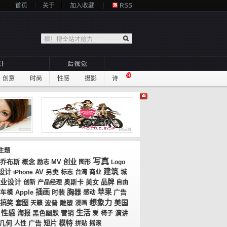
首页
关于
加入收藏
RSS
创意
时尚
性感
摄影
诗
主题
写真
乔布斯
概念
MV
创业
励志
图形
Logo
建筑
设计
AV
iPhone
另类
标志
台湾
商业
城
业设计
奥斯卡
美女
品牌
创新
产品经理
自由
插画
胸器
苹果
时装
广告
车模
Apple
感动
想象力
美国
搞笑
套图
天籁
波普
雕塑
漫画
性感
生活
海报
演讲
黑色幽默
营销
爱
椅子
几何
广告
短片
模特
人性
拼贴
摇滚