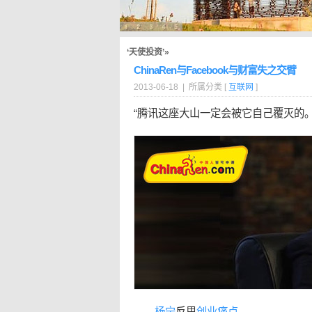
‘天使投资’»
ChinaRen与Facebook与财富失之交臂
2013-06-18 | 所属分类 [
互联网
]
“腾讯这座大山一定会被它自己覆灭的
——
杨宁
反思
创业
痛点
。