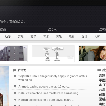
动漫
游戏
文学
艺术
音乐
电影
设计
大师
后评论
后
涂鸦
Sejarah Kuno:
I am genuinely happy to glance at this
weblog po...
平面
工
市
Ahmed:
casino google pay ab 15 euro...
90后
Dale:
casino ohne limit mastercard einzahlung...
创意
恶搞
Noelia:
online casino 2 euro paysafecard...
幽默