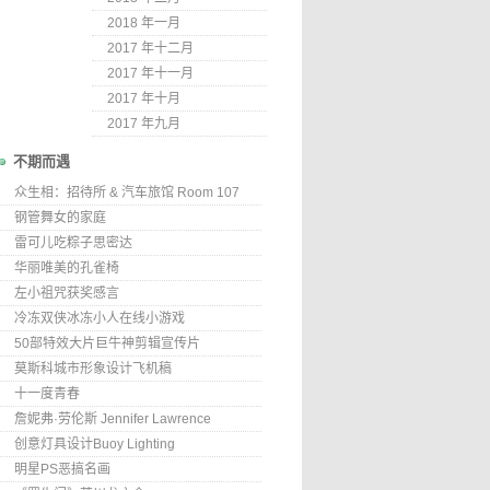
2018 年一月
2017 年十二月
2017 年十一月
2017 年十月
2017 年九月
不期而遇
众生相：招待所 & 汽车旅馆 Room 107
钢管舞女的家庭
雷可儿吃粽子思密达
华丽唯美的孔雀椅
左小祖咒获奖感言
冷冻双侠冰冻小人在线小游戏
50部特效大片巨牛神剪辑宣传片
莫斯科城市形象设计飞机稿
十一度青春
詹妮弗·劳伦斯 Jennifer Lawrence
创意灯具设计Buoy Lighting
明星PS恶搞名画