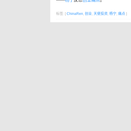
标签: [
ChinaRen
,
创业
,
天使投资
,
杨宁
,
痛点
]