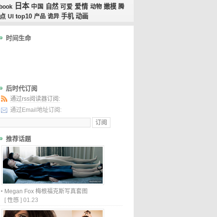
日本
自然
爱情
嫩模
book
中国
可爱
动物
腾
点
top10
手机
动画
UI
产品
诡异
时间生命
后时代订阅
通过rss阅读器订阅:
通过Email地址订阅:
推荐话题
Megan Fox 梅根福克斯写真套图
[
性感
]
01.23