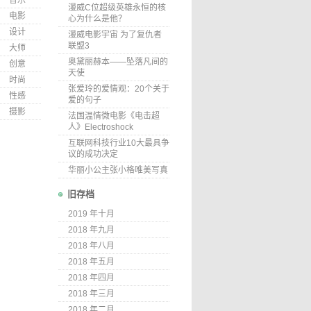
音乐
漫威C位超级英雄永恒的核
电影
心为什么是他？
设计
漫威电影宇宙 为了复仇者
联盟3
大师
奥黛丽赫本——坠落凡间的
创意
天使
时尚
张爱玲的爱情观：20个关于
性感
爱的句子
摄影
法国温情微电影《电击超
人》Electroshock
互联网科技行业10大最具争
议的成功决定
华丽小公主张小格唯美写真
旧存档
2019 年十月
2018 年九月
2018 年八月
2018 年五月
2018 年四月
2018 年三月
2018 年二月