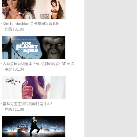
Kim Kardashian 金卡戴珊写真套图
[
性感
]
01.03
人猿星球系列全集下载《猩球崛起》BD高清
[
电影
]
01.04
蕾丝兔宝宝到底真面目是什么？
[
性感
]
11.08