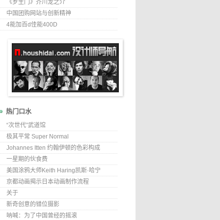
《罗生门》芥川龙之介
中国团购网站与创新精神
4能加百d佳能400D
热门口水
“次世代”武道馆
极其平常 Super Normal
Johannes Itten 约翰伊顿的色彩构成
一星期的伙食费
美国涂鸦大师Keith Haring凯斯·哈宁
京都动画揭示日本动画制作流程
关于
新奇创意的错位摄影
呐喊：为了中国曾经的摇滚