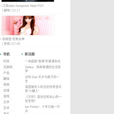
江南style Gangnam Style PSY
[
趣味
]
10.17
张婉悠 宅男女神
[
性感
]
07.09
导航
新话题
科技
一本超级“普通”的普通杂志
互联网
Zakka：简单普通的生活哲
学
产品
达利 Dali 天才与疯子的一
趣味
生
视频
渴望被世人听见的传奇音乐
动漫
家“小糖人”
游戏
《方形》是信任和关心的一
处圣地？
文学
Ian Fisher：十年只画一片
艺术
云