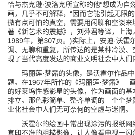
恰与杰克逊·波洛克所宣称的他“想成为自
画，几乎不可解释，“因而它能引起无限
微有点可怕的真空，需要用闲聊和空谈来填
著《新艺术的震撼》，刘萍君等译，上海
1989年，第307页。)实际上，安迪·沃
调、无聊和重复，所传达的是某种冷漠、
现了当代高度发达的商业文明社会中人们
玛丽莲·梦露的头像，是沃霍尔作品中
题。在1967年所作的《玛丽莲·梦露》
的好莱坞性感影星的头像，作为画面的基
排立。那色彩简单、整齐单调的一个个梦
业化社会中人们无可奈何的空虚与迷惘。
沃霍尔的绘画中常出现涂污的报纸网纹
套印不准的粗糙影像，让人像看电视一闪