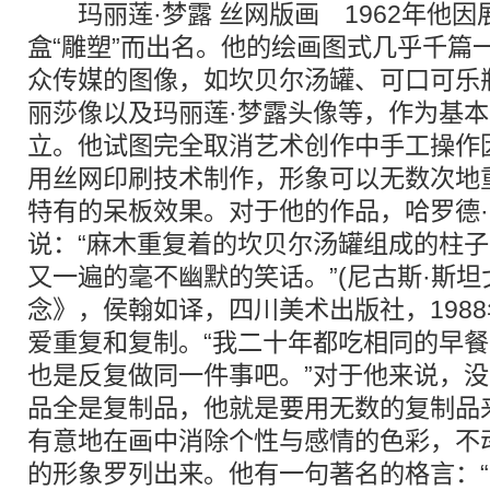
玛丽莲·梦露 丝网版画 1962年他因
盒“雕塑”而出名。他的绘画图式几乎千篇
众传媒的图像，如坎贝尔汤罐、可口可乐
丽莎像以及玛丽莲·梦露头像等，作为基
立。他试图完全取消艺术创作中手工操作
用丝网印刷技术制作，形象可以无数次地
特有的呆板效果。对于他的作品，哈罗德
说：“麻木重复着的坎贝尔汤罐组成的柱
又一遍的毫不幽默的笑话。”(尼古斯·斯
念》，侯翰如译，四川美术出版社，1988
爱重复和复制。“我二十年都吃相同的早餐
也是反复做同一件事吧。”对于他来说，没
品全是复制品，他就是要用无数的复制品
有意地在画中消除个性与感情的色彩，不
的形象罗列出来。他有一句著名的格言：“