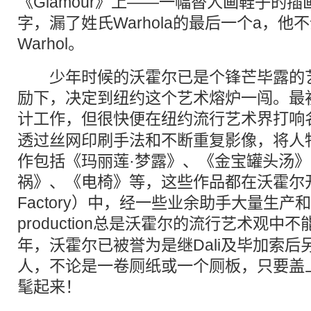
《Glamour》上——一幅替人画鞋子的
字，漏了姓氏Warhola的最后一个a，
Warhol。
少年时候的沃霍尔已是个锋芒毕露的艺
励下，决定到纽约这个艺术熔炉一闯。最
计工作，但很快便在纽约
流行
艺术界打响
透过丝网印刷手法和不断重复影像，将人
作包括《玛丽莲·梦露》、《金宝罐头汤
祸》、《电椅》等，这些作品都在沃霍尔开
Factory）中，经一些业余助手大量生产和
production总是沃霍尔的
流行
艺术观中不
年，沃霍尔已被誉为是继Dali及毕加索
人，不论是一卷厕纸或一个厕板，只要盖
髦起来！