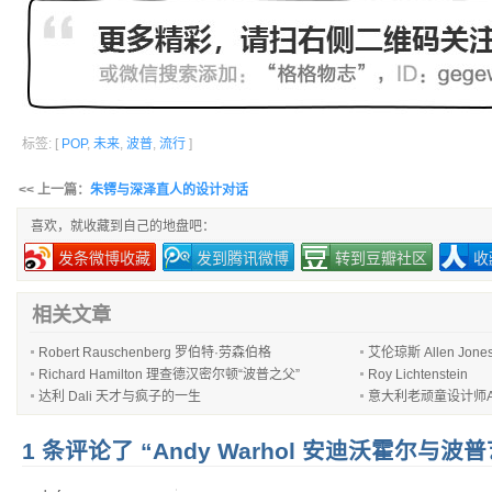
标签: [
POP
,
未来
,
波普
,
流行
]
<< 上一篇：
朱锷与深泽直人的设计对话
喜欢，就收藏到自己的地盘吧：
发条微博收藏
发到腾讯微博
转到豆瓣社区
收
相关文章
Robert Rauschenberg 罗伯特·劳森伯格
艾伦琼斯 Allen Jone
Richard Hamilton 理查德汉密尔顿“波普之父”
Roy Lichtenstein
达利 Dali 天才与疯子的一生
意大利老顽童设计师Achill
1 条评论了 “Andy Warhol 安迪沃霍尔与波