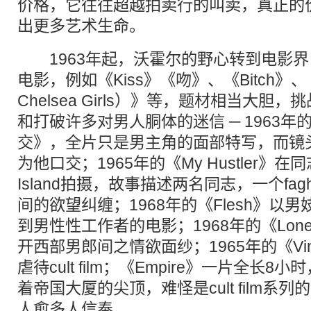
价格，它往往超越拍卖行的叫卖，真正的
出更多艺术生命。
1963年起，沃霍尔的野心转到电影界
电影，例如《Kiss》《吻》、《Bitch》
Chelsea Girls）》等，题材相当大
和打破许多对男人胴体的迷信 ─ 1963年的《
交》，全片只是男主角的面部特写，而镜
为他口交；1965年的《My Hustler》在
Island拍摄，故事描述两名同志，一个fa
间的欲望纠缠；1968年的《Flesh》以
到男性性工作者的电影；1968年的《Loneso
开西部男郎间之情欲面纱；1965年的《Vi
虐待cult film；《Empire》一片全长
着帝国大厦的尖顶，难怪是cult film系
人愈多人信奉。