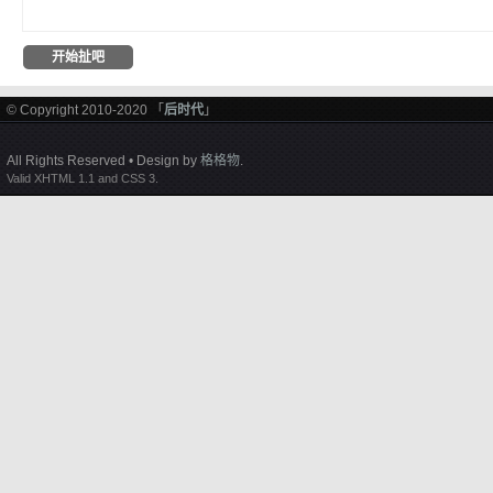
© Copyright 2010-2020 「
后时代
」
All Rights Reserved • Design by
格格物
.
Valid XHTML 1.1 and CSS 3.