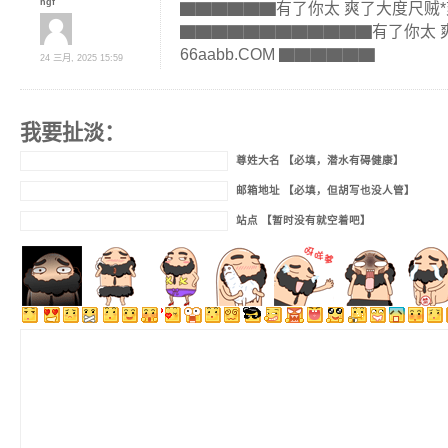
hgf
▇▇▇▇▇▇有了你太 爽了大度尺贼*爽 6
▇▇▇▇▇▇▇▇▇▇▇▇有了你太 
66aabb.COM ▇▇▇▇▇▇
24 三月, 2025 15:59
我要扯淡：
尊姓大名 【必填，潜水有碍健康】
邮箱地址 【必填，但胡写也没人管】
站点 【暂时没有就空着吧】