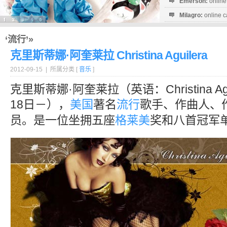
Emerson:
online
Milagro:
online c
Esperanza:
sofo
startguthaben...
‘流行’»
克里斯蒂娜·阿奎莱拉 Christina Aguilera
2012-09-15 | 所属分类 [
音乐
]
克里斯蒂娜·阿奎莱拉（英语：Christina Agu
18日－），
美国
著名
流行
歌手、作曲人、
员。是一位坐拥五座
格莱美
奖和八首冠军