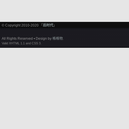
© Copyright 2010-2020 「
后时代
」
All Rights Reserved • Design by
格格物
.
Valid XHTML 1.1 and CSS 3.