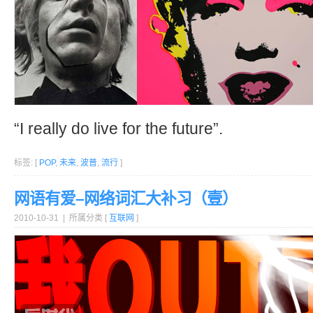
“I really do live for the future”.
标签: [
POP
,
未来
,
波普
,
流行
]
网语有爱–网络词汇大补习（壹）
2010-10-31 | 所属分类 [
互联网
]