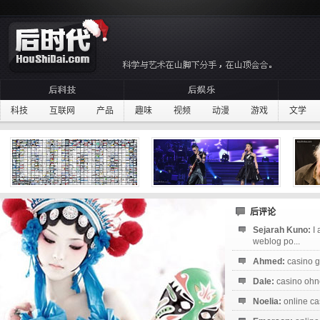
科技
互联网
产品
趣味
视频
动漫
游戏
文学
后评论
Sejarah Kuno:
I
weblog po...
Ahmed:
casino g
Dale:
casino ohne
Noelia:
online ca