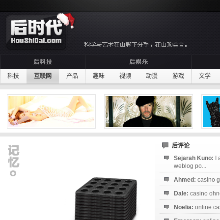
科技
互联网
产品
趣味
视频
动漫
游戏
文学
后评论
Sejarah Kuno:
I
weblog po...
Ahmed:
casino g
Dale:
casino ohne
Noelia:
online ca