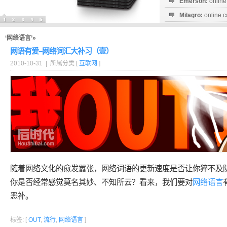
Emerson:
online
Milagro:
online c
Esperanza:
sofo
startguthaben...
‘网络语言’»
网语有爱–网络词汇大补习（壹）
2010-10-31 | 所属分类 [
互联网
]
随着网络文化的愈发嚣张，网络词语的更新速度是否让你猝不及
你是否经常感觉莫名其妙、不知所云？看来，我们要对
网络语言
恶补。
标签: [
OUT
,
流行
,
网络语言
]