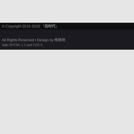
© Copyright 2010-2020 「
后时代
」
All Rights Reserved • Design by
格格物
.
Valid XHTML 1.1 and CSS 3.