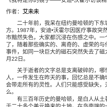
《我将是你的镜子——安迪•沃霍尔访谈
作者：
艾未未
二十年前，我呆在纽约曼哈顿的下东城
方。1987年，安迪•沃霍尔因医疗事故
市黯然失色，大家都沉浸在伤感之中。一
了，随着那些确实的、离奇的、虚荣的与
事件，如同一块巨大的磁石突然失去了磁力
月22日。
关于逝者的文字总是支离破碎的，哪怕
人，一件发生在昨天的事，回忆总是不确
会带走所有的灵性。人们只能感受缺失，
么。
有三百年历史的曼哈顿，是白人从土著
于二十多个美元换来的土地。在岛南端的