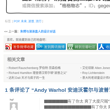
标签: [
POP
,
未来
,
波普
,
流行
]
<< 上一篇：
朱锷与深泽直人的设计对话
喜欢，就收藏到自己的地盘吧：
发条微博收藏
发到腾讯微博
转到豆瓣社区
收
相关文章
Robert Rauschenberg 罗伯特·劳森伯格
艾伦琼斯 Allen Jone
Richard Hamilton 理查德汉密尔顿“波普之父”
Roy Lichtenstein
达利 Dali 天才与疯子的一生
意大利老顽童设计师Achill
1 条评论了 “Andy Warhol 安迪沃霍尔与波
hgf
▇▇▇▇▇▇有了你太 爽了大度尺贼*爽 6
▇▇▇▇▇▇▇▇▇▇▇▇有了你太 