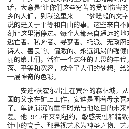
话，大意是“让你们这些穷苦的受到伤害
乡的人们，到我这里来……”梦呓般的文
说的是关于平等和自由的事。这些来自不
刻让这里消停过。每个人都来自遥远的地
逃亡者、私奔者、寻梦者、托派、无政府
诗人、善良的、偏激的、永远饥渴的强健
丽的娘儿们，活在一个疯狂的无畏的年代
落、平等和宽容，成全了人们的梦想；给
一层神奇的色彩。
安迪•沃霍尔出生在宾州的森林城，从
国的父亲在矿上工作，安迪是围着母亲喜
子。单调消沉的童年时光与他炫目的
未来
差。他1949年来到纽约，敏感天性和精
计中的高手。那是视艺术为神圣之物、艺