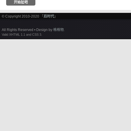
© Copyright 2010-2020 「
后时代
」
All Rights Reserved • Design by
格格物
.
Valid XHTML 1.1 and CSS 3.