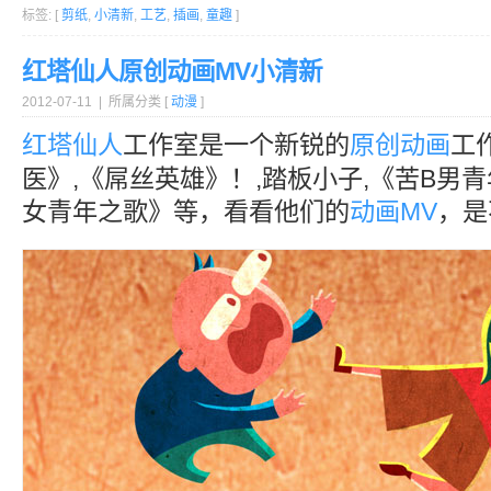
标签: [
剪纸
,
小清新
,
工艺
,
插画
,
童趣
]
红塔仙人原创动画MV小清新
2012-07-11 | 所属分类 [
动漫
]
红塔仙人
工作室是一个新锐的
原创
动画
工
医》,《屌丝英雄》！,踏板小子,《苦B男青
女青年之歌》等，看看他们的
动画
MV
，是