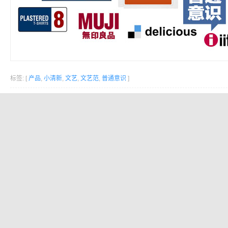
标签: [
产品
,
小清新
,
文艺
,
文艺范
,
普通意识
]