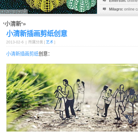
Emerson:
online
Milagro:
online c
Esperanza:
sofo
startguthaben...
‘小清新’»
小清新插画剪纸创意
2013-02-6 | 所属分类 [
艺术
]
小清新
插画
剪纸
创意：