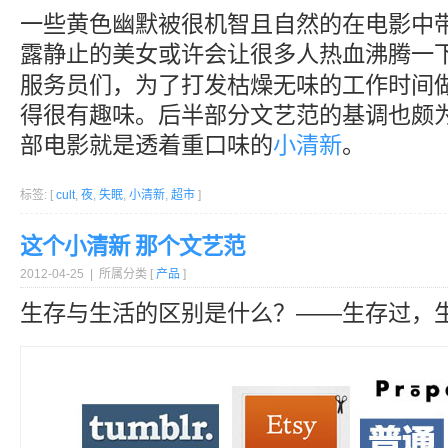
一些黄色幽默被很机智且自然的在电影中
露静止的美女或许会让很多人热血沸腾一
服务员们，为了打发枯燥无味的工作时间
得很有趣味。后半部分文艺范的基调也颇
部电影就是透着重口味的
小清新
。
标签: [
cult
,
夜
,
失眠
,
小清新
,
超市
]
这个小清新 那个文艺范
2012-04-25 | 所属分类 [
产品
]
生存与生活的区别是什么？——生存过，