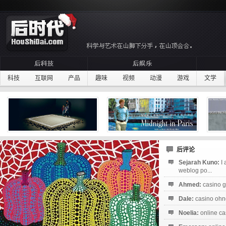
科技
互联网
产品
趣味
视频
动漫
游戏
文学
后评论
Sejarah Kuno:
I
weblog po...
Ahmed:
casino g
Dale:
casino ohne
Noelia:
online ca