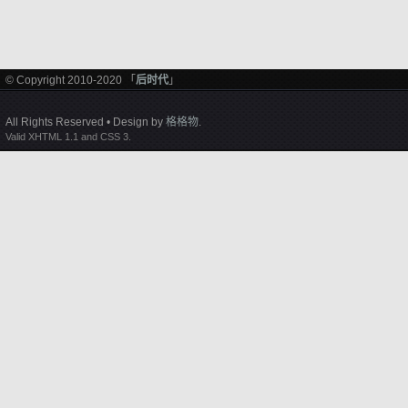
© Copyright 2010-2020 「
后时代
」
All Rights Reserved • Design by
格格物
.
Valid XHTML 1.1 and CSS 3.