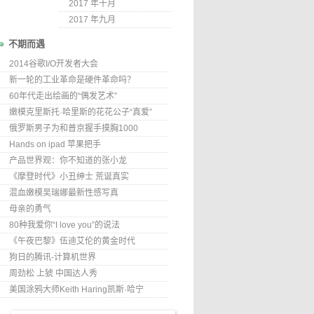
2017 年十月
2017 年九月
不期而遇
2014谷歌I/O开发者大会
新一轮的工业革命是硬件革命吗？
60年代走出绘画的“偶发艺术”
嫩模克里斯托·哈里斯的花花公子“真爱”
俄罗斯男子为和普京握手摸胸1000
Hands on ipad 苹果把手
产品世界观：你不知道的张小龙
《摩登时代》小丑绅士 荒诞真实
混血嫩模吴瑞娜最新性感写真
母亲的勇气
80种我爱你“I love you”的说法
《午夜巴黎》伍迪艾伦的黄金时代
狗日的腾讯-计算机世界
周劲松 上猇 中国达人秀
美国涂鸦大师Keith Haring凯斯·哈宁