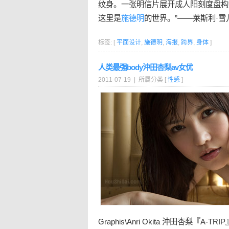
纹身。一张明信片展开成人阳刻度盘构
这里是
施德明
的世界。”——莱斯利·雪
标签: [
平面设计
,
施德明
,
海报
,
跨界
,
身体
]
人类最强body沖田杏梨av女优
2011-07-19 | 所属分类 [
性感
]
Graphis\Anri Okita 沖田杏梨『A-TRIP