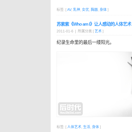
标签: [
AV
,
乳神
,
女优
,
胸器
,
身体
]
苏紫紫《Who am I》让人感动的人体艺术
2011-01-6 | 所属分类 [
艺术
]
纪录生命里的最后一缕阳光。
标签: [
人体艺术
,
生活
,
身体
]