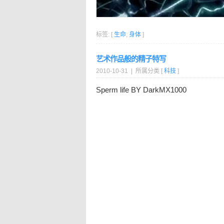
标签: [
生命
,
身体
]
艺术作品般的精子特写
2010-10-31 | 所属分类 [
科技
]
Sperm life BY DarkMX1000