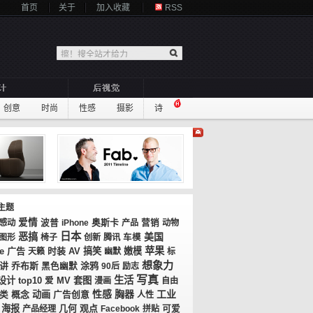
首页
关于
加入收藏
RSS
创意
时尚
性感
摄影
诗
主题
爱情
奥斯卡
感动
波普
iPhone
产品
营销
动物
日本
恶搞
美国
图形
椅子
创新
腾讯
车模
苹果
广告
时装
AV
搞笑
嫩模
e
天籁
幽默
标
想象力
讲
乔布斯
涂鸦
黑色幽默
90后
励志
写真
生活
设计
top10
MV
套图
爱
漫画
自由
性感
胸器
工业
概念
动画
广告创意
类
人性
海报
几何
观点
产品经理
Facebook
拼贴
可爱