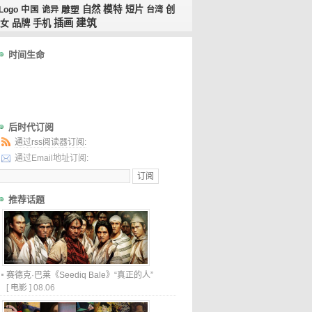
自然
模特
短片
创
Logo
中国
诡异
雕塑
台湾
插画
建筑
女
品牌
手机
时间生命
后时代订阅
通过rss阅读器订阅:
通过Email地址订阅:
推荐话题
赛德克·巴莱《Seediq Bale》“真正的人”
[
电影
]
08.06