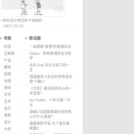
网页设计师怎样下地狱的
[
设计
]
03.29
导航
新话题
科技
一本超级“普通”的普通杂志
互联网
Zakka：简单普通的生活哲
学
产品
达利 Dali 天才与疯子的一
趣味
生
视频
渴望被世人听见的传奇音乐
动漫
家“小糖人”
游戏
《方形》是信任和关心的一
处圣地？
文学
Ian Fisher：十年只画一片
艺术
云
音乐
漫威C位超级英雄永恒的核
电影
心为什么是他？
设计
漫威电影宇宙 为了复仇者
联盟3
大师