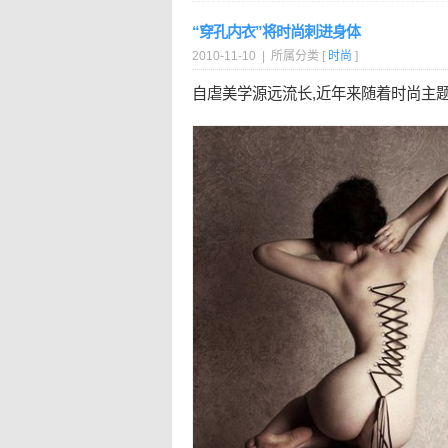
“穿孔内衣”将时尚刺进身体
2010-11-10 | 所属分类 [
时尚
]
自虐美学源远流长,近年来随着时尚主