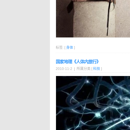
标签: [
身体
]
国家地理《人体内旅行》
2010-11-2 | 所属分类 [
科技
]