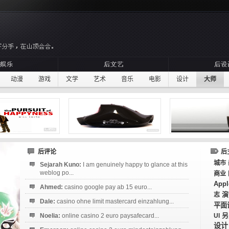
动漫
游戏
文学
艺术
音乐
电影
设计
大师
后评论
后
城市
Sejarah Kuno:
I am genuinely happy to glance at this
weblog po...
商业
Appl
Ahmed:
casino google pay ab 15 euro...
演
志
Dale:
casino ohne limit mastercard einzahlung...
平面
Noelia:
online casino 2 euro paysafecard...
UI
另
设计