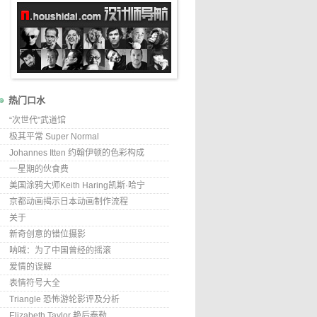
热门口水
“次世代”武道馆
极其平常 Super Normal
Johannes Itten 约翰伊顿的色彩构成
一星期的伙食费
美国涂鸦大师Keith Haring凯斯·哈宁
京都动画揭示日本动画制作流程
关于
新奇创意的错位摄影
呐喊：为了中国曾经的摇滚
爱情的误解
表情符号大全
Triangle 恐怖游轮影评及分析
Elizabeth Taylor 艳后泰勒