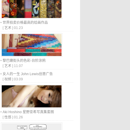
世界拍卖价格最高的绘画作品
[
艺术
]
01.23
黎巴嫩街头的色彩-台阶涂鸦
[
艺术
]
11.07
女人的一生 John Lewis创意广告
[
视频
]
03.09
Aki Hoshino 星野亚希写真集套图
[
性感
]
01.26