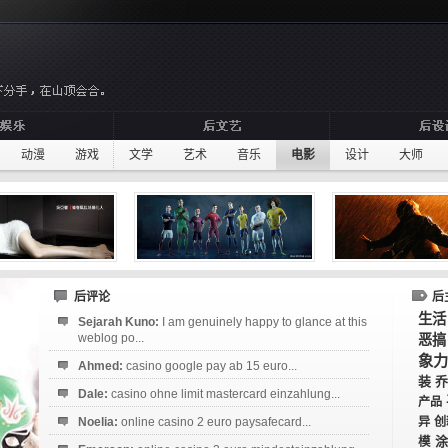
动漫
游戏
文学
艺术
音乐
电影
设计
大师
后评论
后
生活
Sejarah Kuno:
I am genuinely happy to glance at this
weblog po...
恶搞
象力
Ahmed:
casino google pay ab 15 euro...
装
乔
Dale:
casino ohne limit mastercard einzahlung...
产品
Noelia:
online casino 2 euro paysafecard...
异
创
涂
模