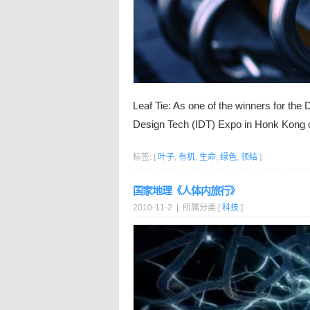
Leaf Tie: As one of the winners for th
Design Tech (IDT) Expo in Honk Kong 
标签: [
叶子
,
有机
,
生命
,
绿色
,
领结
]
国家地理《人体内旅行》
2010-11-2 | 所属分类 [
科技
]