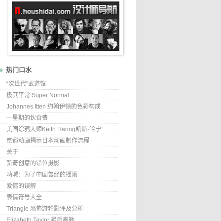
热门口水
“次世代”武道馆
极其平常 Super Normal
Johannes Itten 约翰伊顿的色彩构成
一星期的伙食费
美国涂鸦大师Keith Haring凯斯·哈宁
京都动画揭示日本动画制作流程
关于
新奇创意的错位摄影
呐喊：为了中国曾经的摇滚
爱情的误解
表情符号大全
Triangle 恐怖游轮影评及分析
Elizabeth Taylor 艳后泰勒