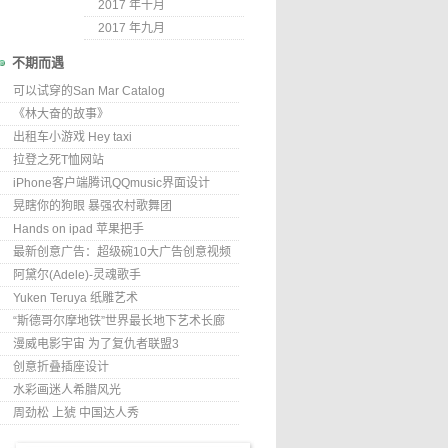
2017 年十月
2017 年九月
不期而遇
可以试穿的San Mar Catalog
《林大奋的故事》
出租车小游戏 Hey taxi
拉登之死T恤网站
iPhone客户端腾讯QQmusic界面设计
晃瞎你的狗眼 暴强农村歌舞团
Hands on ipad 苹果把手
最新创意广告：超级碗10大广告创意视频
阿黛尔(Adele)-灵魂歌手
Yuken Teruya 纸雕艺术
“斯德哥尔摩地铁”世界最长地下艺术长廊
漫威电影宇宙 为了复仇者联盟3
创意折叠插座设计
水彩画迷人希腊风光
周劲松 上猇 中国达人秀