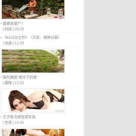
蜜蜂变僵尸？
[
科技
]
09.28
《91公分之外》（又名：精神分裂）
[
动漫
]
11.20
蛋形蜗居“城市下的蛋”
[
趣味
]
12.02
王子希冷艳性感写真
[
性感
]
10.30