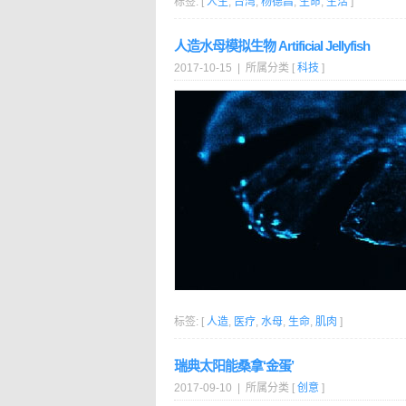
标签: [
人生
,
台湾
,
杨德昌
,
生命
,
生活
]
人造水母模拟生物 Artificial Jellyfish
2017-10-15 | 所属分类 [
科技
]
标签: [
人造
,
医疗
,
水母
,
生命
,
肌肉
]
瑞典太阳能桑拿‘金蛋’
2017-09-10 | 所属分类 [
创意
]