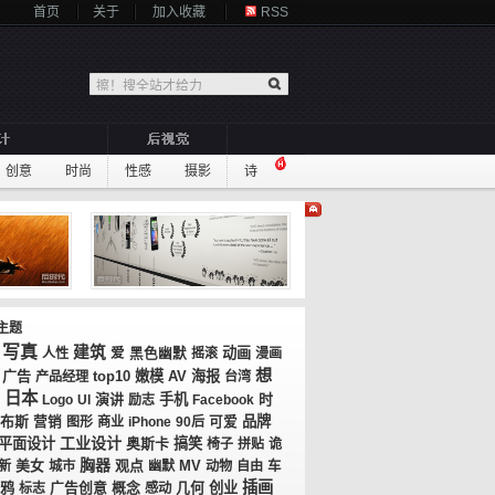
首页
关于
加入收藏
RSS
创意
时尚
性感
摄影
诗
主题
写真
建筑
动画
人性
爱
黑色幽默
摇滚
漫画
想
广告
top10
嫩模
AV
海报
产品经理
台湾
日本
演讲
手机
时
Logo
UI
励志
Facebook
布斯
品牌
营销
图形
商业
iPhone
90后
可爱
工业设计
平面设计
奥斯卡
搞笑
椅子
拼贴
诡
胸器
美女
观点
MV
新
城市
幽默
动物
自由
车
插画
鸦
广告创意
概念
几何
创业
标志
感动