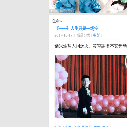
‘生命’»
《一一》人生只是一场空
2017-10-17 | 所属分类 [
电影
]
柴米油盐人间烟火，凌空蹈虚不安骚动