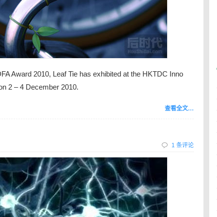
e DFA Award 2010, Leaf Tie has exhibited at the HKTDC Inno
on 2 – 4 December 2010.
查看全文…
1 条评论