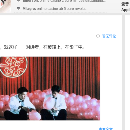
Emerson:
online casino 2 euro mindesteinzahlung...
波普
Milagro:
online casino ab 5 euro revolut...
Appl
Esperanza:
sofortüberweisung casino
startguthaben...
暂无评论
，就这样一一对峙着，在玻璃上，在影子中。
查看全文…