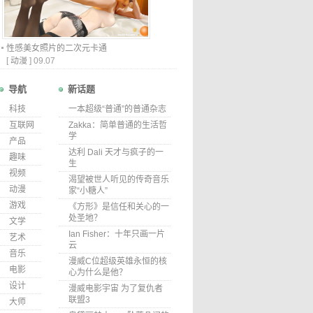
性感美女照片的二次元卡通
[
动漫
]
09.07
导航
新话题
科技
一本超级“普通”的普通杂志
互联网
Zakka：简单普通的生活哲
学
产品
达利 Dali 天才与疯子的一
趣味
生
视频
渴望被世人听见的传奇音乐
动漫
家“小糖人”
游戏
《方形》是信任和关心的一
处圣地？
文学
Ian Fisher：十年只画一片
艺术
云
音乐
漫威C位超级英雄永恒的核
电影
心为什么是他？
设计
漫威电影宇宙 为了复仇者
联盟3
大师