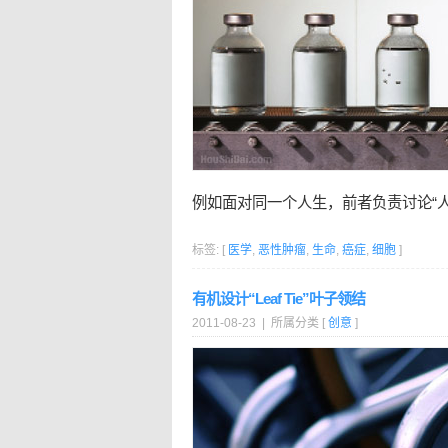
例如面对同一个人生，前者负责讨论“人
标签: [
医学
,
恶性肿瘤
,
生命
,
癌症
,
细胞
]
有机设计“Leaf Tie”叶子领结
2011-08-23 | 所属分类 [
创意
]