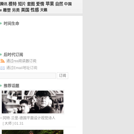
苹果
模特
短片
套图
爱情
自然
腾讯
中国
美国
性感
e
雕塑
另类
天籁
时间生命
后时代订阅
通过rss阅读器订阅:
通过Email地址订阅:
推荐话题
冈特·兰堡-德国平面设计视觉诗人
[
大师
]
01.31