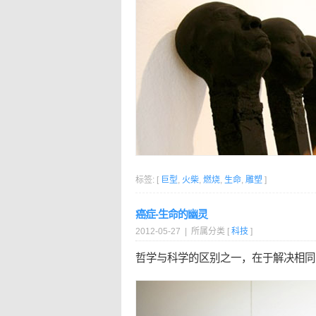
标签: [
巨型
,
火柴
,
燃烧
,
生命
,
雕塑
]
癌症-生命的幽灵
2012-05-27 | 所属分类 [
科技
]
哲学与科学的区别之一，在于解决相同