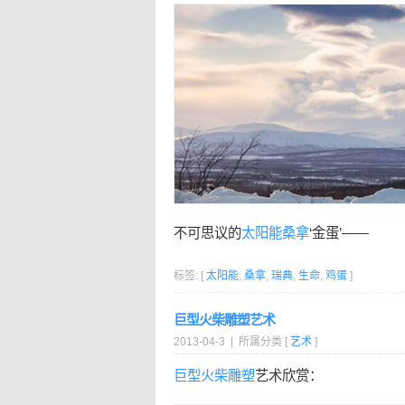
不可思议的
太阳能
桑拿
‘金蛋’——
标签: [
太阳能
,
桑拿
,
瑞典
,
生命
,
鸡蛋
]
巨型火柴雕塑艺术
2013-04-3 | 所属分类 [
艺术
]
巨型
火柴
雕塑
艺术欣赏：