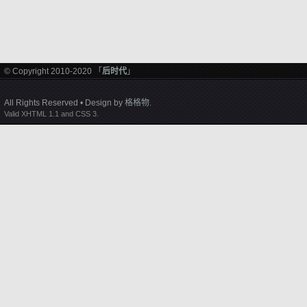
© Copyright 2010-2020 「
后时代
」
All Rights Reserved • Design by
格格物
.
Valid XHTML 1.1 and CSS 3.