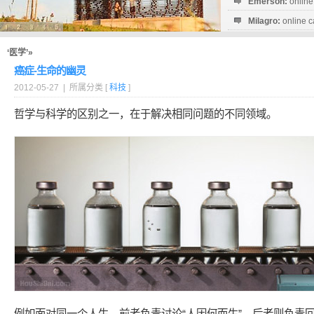
Emerson:
online
Milagro:
online c
Esperanza:
sofo
startguthaben...
‘医学’»
癌症-生命的幽灵
2012-05-27 | 所属分类 [
科技
]
哲学与科学的区别之一，在于解决相同问题的不同领域。
例如面对同一个人生，前者负责讨论“人因何而生”，后者则负责回