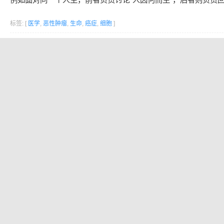
标签: [
医学
,
恶性肿瘤
,
生命
,
癌症
,
细胞
]