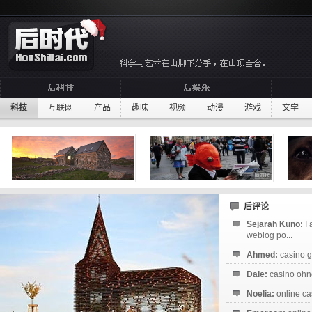
科技
互联网
产品
趣味
视频
动漫
游戏
文学
后评论
Sejarah Kuno:
I
weblog po...
Ahmed:
casino g
Dale:
casino ohne
Noelia:
online ca