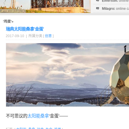
Emerson:
online
Milagro:
online c
Esperanza:
sofo
startguthaben...
‘鸡蛋’»
瑞典太阳能桑拿‘金蛋’
2017-09-10 | 所属分类 [
创意
]
不可思议的
太阳能
桑拿
‘金蛋’——