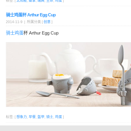
标签: [
太阳能
,
桑拿
,
瑞典
,
生命
,
鸡蛋
]
骑士鸡蛋杯 Arthur Egg Cup
2014-11-9 | 所属分类 [
创意
]
骑士
鸡蛋
杯 Arthur Egg Cup
标签: [
想象力
,
早餐
,
盔甲
,
骑士
,
鸡蛋
]