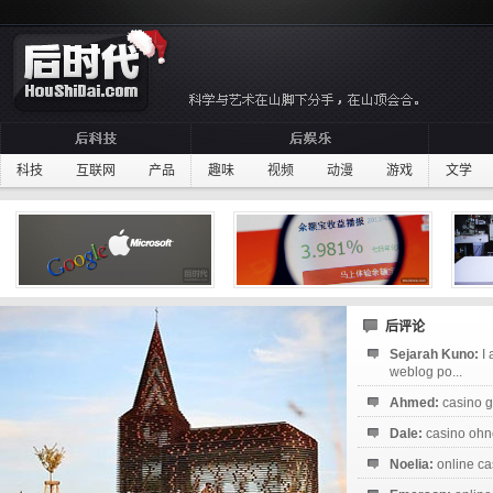
科技
互联网
产品
趣味
视频
动漫
游戏
文学
后评论
Sejarah Kuno:
I
weblog po...
Ahmed:
casino g
Dale:
casino ohne
Noelia:
online ca