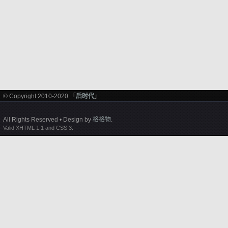
© Copyright 2010-2020 「
后时代
」
All Rights Reserved • Design by
格格物
.
Valid XHTML 1.1 and CSS 3.