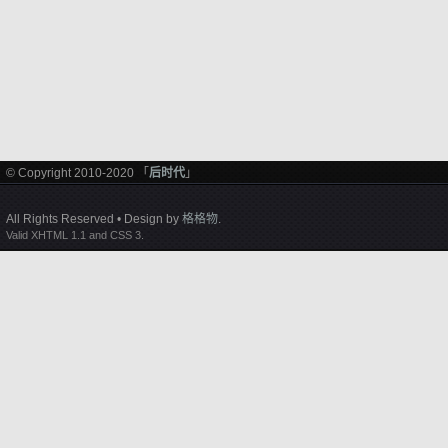
© Copyright 2010-2020 「
后时代
」
All Rights Reserved • Design by
格格物
.
Valid XHTML 1.1 and CSS 3.