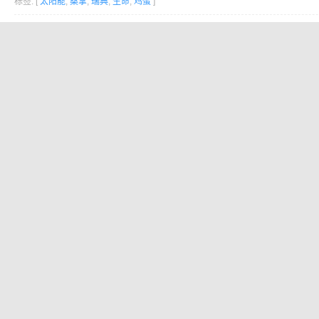
标签: [
太阳能
,
桑拿
,
瑞典
,
生命
,
鸡蛋
]