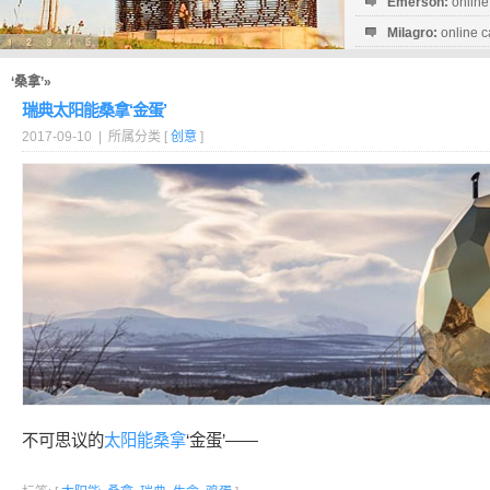
Emerson:
online
Milagro:
online c
Esperanza:
sofo
startguthaben...
‘桑拿’»
瑞典太阳能桑拿‘金蛋’
2017-09-10 | 所属分类 [
创意
]
不可思议的
太阳能
桑拿
‘金蛋’——