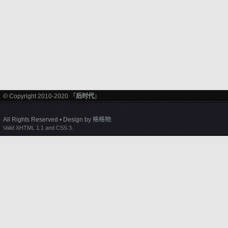
© Copyright 2010-2020 「
后时代
」
All Rights Reserved • Design by
格格物
.
Valid XHTML 1.1 and CSS 3.