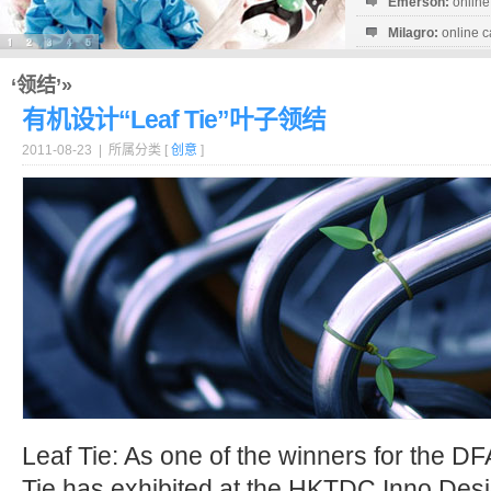
Emerson:
online
Milagro:
online c
Esperanza:
sofo
startguthaben...
‘领结’»
有机设计“Leaf Tie”叶子领结
2011-08-23 | 所属分类 [
创意
]
Leaf Tie: As one of the winners for the D
Tie has exhibited at the HKTDC Inno Desi