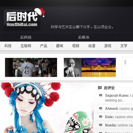
科技
互联网
产品
趣味
视频
动漫
游戏
文学
后评论
Sejarah Kuno:
I
weblog po...
Ahmed:
casino g
Dale:
casino ohne
Noelia:
online ca