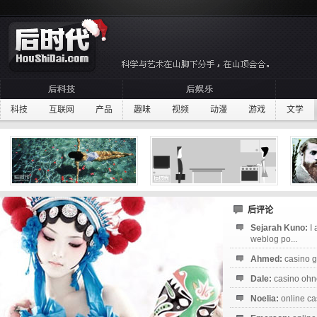
科技
互联网
产品
趣味
视频
动漫
游戏
文学
后评论
Sejarah Kuno:
I
weblog po...
Ahmed:
casino g
Dale:
casino ohne
Noelia:
online ca