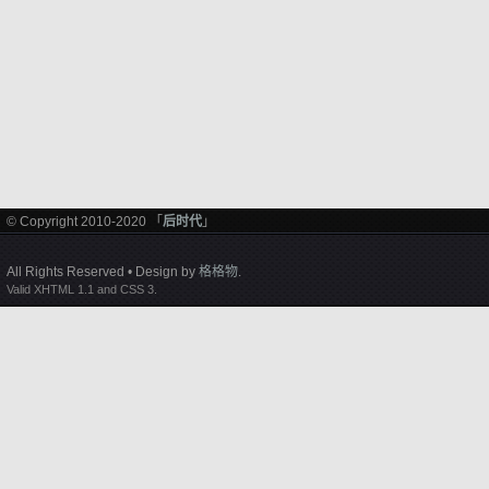
© Copyright 2010-2020 「
后时代
」
All Rights Reserved • Design by
格格物
.
Valid XHTML 1.1 and CSS 3.