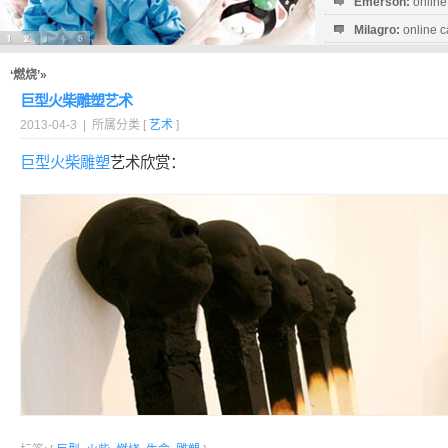
Emerson:
online
Milagro:
online c
Esperanza:
sofo
startguthaben...
‘燃烧’»
巨型火柴雕塑艺术
2013-04-3 | 所属分类 [
艺术
]
巨型
火柴
雕塑
艺术欣赏：