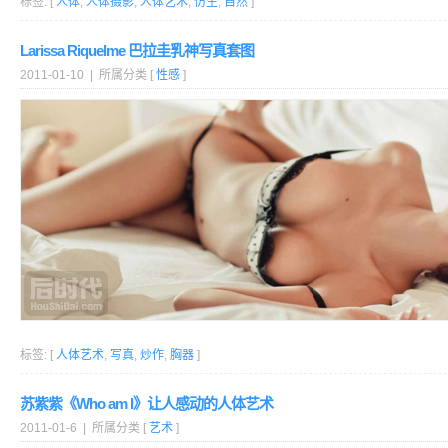
标签: [
人体
,
人体摄影
,
人体艺术
,
仿生
,
自然
]
Larissa Riquelme 巴拉圭乳神写真套图
2011-01-10 | 所属分类 [
性感
]
标签: [
人体艺术
,
写真
,
炒作
,
胸器
]
苏紫紫《Who am I》让人感动的人体艺术
2011-01-6 | 所属分类 [
艺术
]