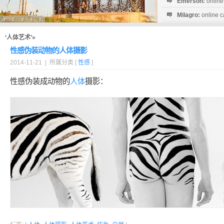
Emerson:
online
Milagro:
online c
Esperanza:
sofo
startguthaben...
‘人体艺术’»
性感伪装动物的人体摄影
2014-11-21 | 所属分类 [
性感
]
性感伪装成动物的
人体
摄影：