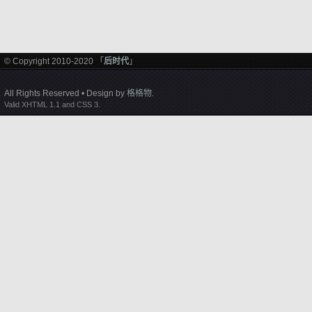
© Copyright 2010-2020 「
后时代
」
All Rights Reserved • Design by
格格物
.
Valid XHTML 1.1 and CSS 3.