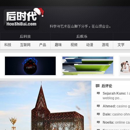
科技
互联网
产品
趣味
视频
动漫
游戏
文学
后评论
Sejarah Kuno:
I
weblog po...
Ahmed:
casino g
Dale:
casino ohne
Noelia:
online ca