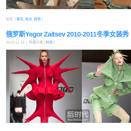
标签: [
事实
,
观点
,
趋势
]
俄罗斯Yegor Zaitsev 2010-2011冬季女装秀
2010-12-16 | 所属分类 [
时尚
]