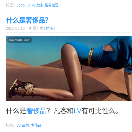
标签: [
Logo
,
LV
,
村上隆
,
路易威登
]
什么是奢侈品？
2011-05-10 | 所属分类 [
时尚
]
什么是
奢侈品
？凡客和
LV
有可比性么。
标签: [
LV
,
品牌
,
奢侈品
]