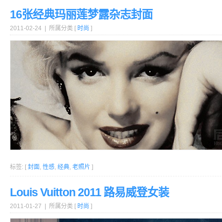
16张经典玛丽莲梦露杂志封面
2011-02-24 | 所属分类 [
时尚
]
标签: [
封面
,
性感
,
经典
,
老照片
]
Louis Vuitton 2011 路易威登女装
2011-01-27 | 所属分类 [
时尚
]