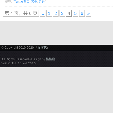
标签: [
T台
,
发布会
,
另类
,
走秀
]
第 4 页，共 6 页
«
1
2
3
4
5
6
»
© Copyright 2010-2020 「
后时代
」
All Rights Reserved • Design by
格格物
.
Valid XHTML 1.1 and CSS 3.