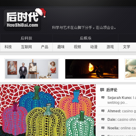
科技
互联网
产品
趣味
视频
动漫
游戏
文学
后评论
Sejarah Kuno:
I
weblog po...
Ahmed:
casino g
Dale:
casino ohne
Noelia:
online ca