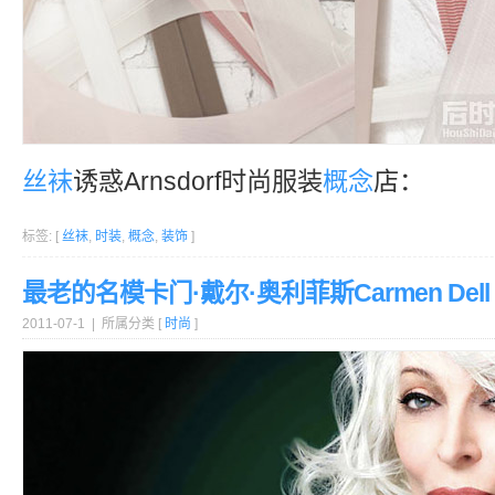
丝袜
诱惑Arnsdorf时尚服装
概念
店：
标签: [
丝袜
,
时装
,
概念
,
装饰
]
最老的名模卡门·戴尔·奥利菲斯Carmen Dell Or
2011-07-1 | 所属分类 [
时尚
]