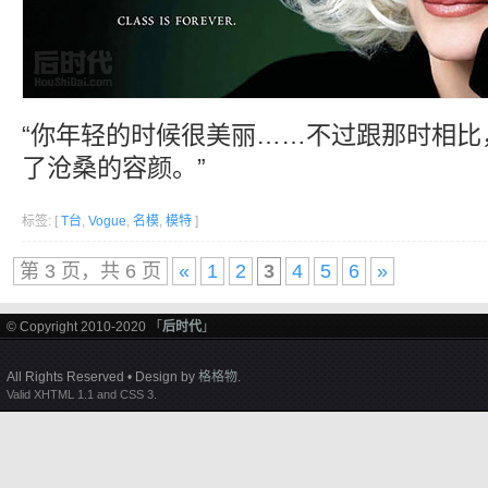
“你年轻的时候很美丽……不过跟那时相比
了沧桑的容颜。”
标签: [
T台
,
Vogue
,
名模
,
模特
]
第 3 页，共 6 页
«
1
2
3
4
5
6
»
© Copyright 2010-2020 「
后时代
」
All Rights Reserved • Design by
格格物
.
Valid XHTML 1.1 and CSS 3.