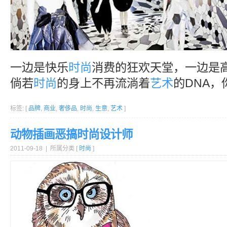
一边是快乐
时尚
消费的狂欢天堂，一边是
倘若
时尚
的身上不再流淌着
艺术
的DNA
标签: [
品牌
,
商业
,
奢侈品
,
时尚
,
生意
,
艺术
]
动物插画恶搞时尚设计师
2011-09-18 | 所属分类 [
时尚
]