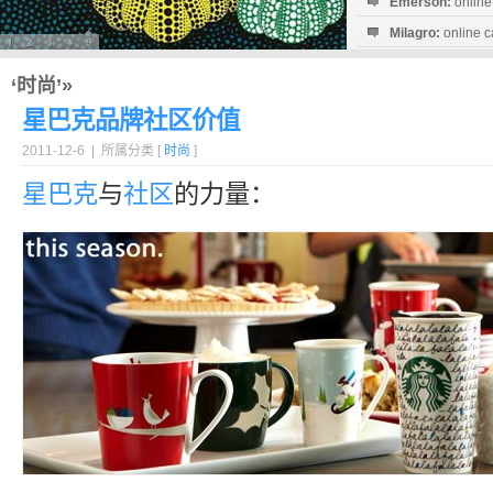
Emerson:
online
Milagro:
online c
Esperanza:
sofo
startguthaben...
‘时尚’»
星巴克品牌社区价值
2011-12-6 | 所属分类 [
时尚
]
星巴克
与
社区
的力量：