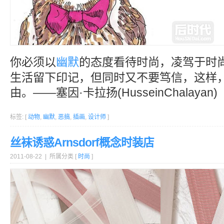
你必须以
幽默
的态度看待时尚，凌驾于时
生活留下印记，但同时又不要笃信，这样
由。——塞因·卡拉扬(HusseinChalayan)
标签: [
动物
,
幽默
,
恶搞
,
插画
,
设计师
]
丝袜诱惑Arnsdorf概念时装店
2011-08-22 | 所属分类 [
时尚
]