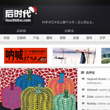
科技
互联网
产品
趣味
视频
动漫
游戏
文学
后评论
Sejarah Kuno:
I
weblog po...
Ahmed:
casino g
Dale:
casino ohne
Noelia:
online ca