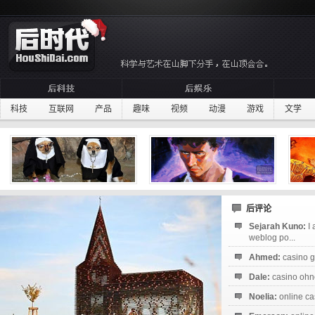
科技
互联网
产品
趣味
视频
动漫
游戏
文学
后评论
Sejarah Kuno:
I
weblog po...
Ahmed:
casino g
Dale:
casino ohne
Noelia:
online ca