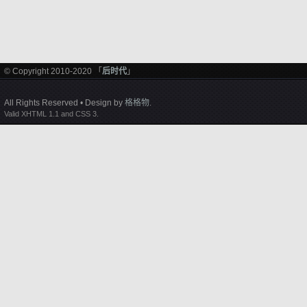
© Copyright 2010-2020 「
后时代
」
All Rights Reserved • Design by
格格物
.
Valid XHTML 1.1 and CSS 3.