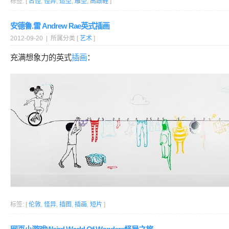
标签: [
古怪
,
怪异
,
造型
,
雕塑
,
高跟鞋
]
安德鲁.雷 Andrew Rae英式插画
2012-09-20 | 所属分类 [
艺术
]
充满想象力的英式
插画
：
标签: [
伦敦
,
怪异
,
插图
,
插画
,
短片
]