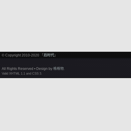
© Copyright 2010-2020 「
后时代
」
All Rights Reserved • Design by
格格物
.
Valid XHTML 1.1 and CSS 3.