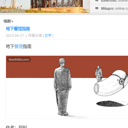
Emerson:
online
Milagro:
online c
Esperanza:
sofo
startguthaben...
‘插图’»
地下餐馆指南
2013-04-17 | 所属分类 [
文学
]
地下
餐馆
指南
作者：阿科