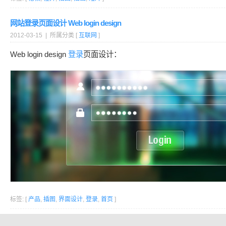
网站登录页面设计 Web login design
2012-03-15 | 所属分类 [
互联网
]
Web login design
登录
页面设计：
标签: [
产品
,
插图
,
界面设计
,
登录
,
首页
]