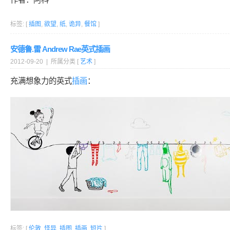
标签: [
插图
,
欲望
,
纸
,
诡异
,
餐馆
]
安德鲁.雷 Andrew Rae英式插画
2012-09-20 | 所属分类 [
艺术
]
充满想象力的英式
插画
：
标签: [
伦敦
,
怪异
,
插图
,
插画
,
短片
]