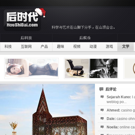
科技
互联网
产品
趣味
视频
动漫
游戏
文学
后评论
Sejarah Kuno:
I
weblog po...
Ahmed:
casino g
Dale:
casino ohne
Noelia:
online ca