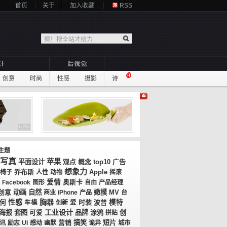
首页
关于
加入收藏
RSS
创意
时尚
性感
摄影
诗
主题
写真
苹果
平面设计
观点
概念
top10
广告
想象力
乔布斯
椅子
人性
动物
Apple
摇滚
爱情
奥斯卡
Facebook
图形
自由
产品经理
创意
动画
自然
嫩模
MV
商业
iPhone
产品
台
性感
胸器
何
时装
模特
车模
创新
爱
波普
工业设计
海报
套图
品牌
涂鸦
创
可爱
拼贴
搞笑
短片
讯
励志
UI
感动
幽默
营销
诡异
城市