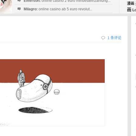
Emerson:
online casino 2 euro mindesteinzahlung...
漫画
Milagro:
online casino ab 5 euro revolut...
画
L
Esperanza:
sofortüberweisung casino
startguthaben...
1 条评论