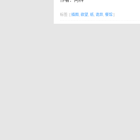
标签: [
插图
,
欲望
,
纸
,
诡异
,
餐馆
]