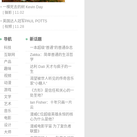
一棵死去的树 Kevin Day
[
摄影
]
11.02
英国达人冠军PAUL POTTS
[
视频
]
11.28
导航
新话题
科技
一本超级“普通”的普通杂志
互联网
Zakka：简单普通的生活哲
学
产品
达利 Dali 天才与疯子的一
趣味
生
视频
渴望被世人听见的传奇音乐
动漫
家“小糖人”
游戏
《方形》是信任和关心的一
处圣地？
文学
Ian Fisher：十年只画一片
艺术
云
音乐
漫威C位超级英雄永恒的核
电影
心为什么是他？
设计
漫威电影宇宙 为了复仇者
联盟3
大师