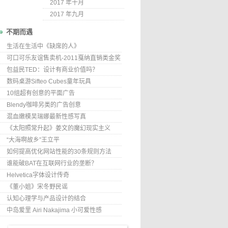
2017 年十月
2017 年九月
不期而遇
生活在生活中《缺席的人》
可口可乐友谊售卖机-2011戛纳直销类金奖
包益民TED：设计有商业价值吗？
数码桌游Sifteo Cubes童年玩具
10组超有创意的平面广告
Blendy咖啡另类的广告创意
混血嫩模吴瑞娜最新性感写真
《太阳照常升起》姜文的魔幻现实主义
“大海啊故乡”王立平
如何提高优化网站性能的30条规则方法
谁能破BAT在互联网行业的垄断？
Helvetica字体设计传奇
《董小姐》宋冬野民谣
认知心理学与产品设计的结合
中岛爱里 Airi Nakajima 小可爱性感