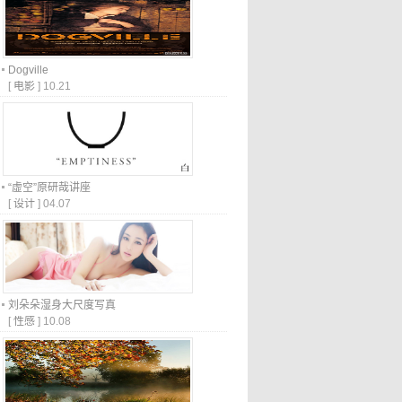
Dogville
[
电影
]
10.21
“虚空”原研哉讲座
[
设计
]
04.07
刘朵朵湿身大尺度写真
[
性感
]
10.08