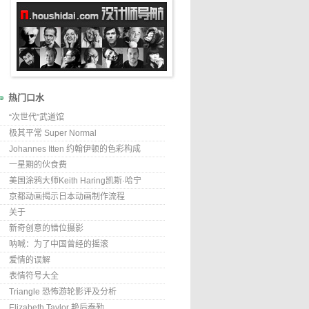
热门口水
“次世代”武道馆
极其平常 Super Normal
Johannes Itten 约翰伊顿的色彩构成
一星期的伙食费
美国涂鸦大师Keith Haring凯斯·哈宁
京都动画揭示日本动画制作流程
关于
新奇创意的错位摄影
呐喊：为了中国曾经的摇滚
爱情的误解
表情符号大全
Triangle 恐怖游轮影评及分析
Elizabeth Taylor 艳后泰勒