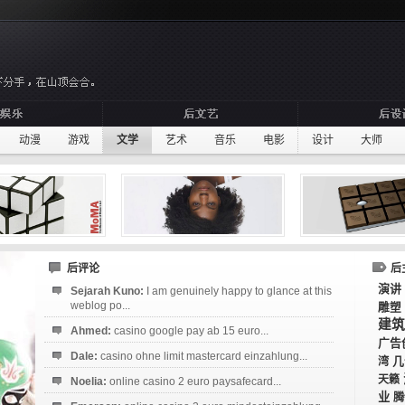
动漫
游戏
文学
艺术
音乐
电影
设计
大师
后评论
后
演讲
Sejarah Kuno:
I am genuinely happy to glance at this
weblog po...
雕塑
建筑
Ahmed:
casino google pay ab 15 euro...
广告
Dale:
casino ohne limit mastercard einzahlung...
几
湾
天籁
Noelia:
online casino 2 euro paysafecard...
业
腾