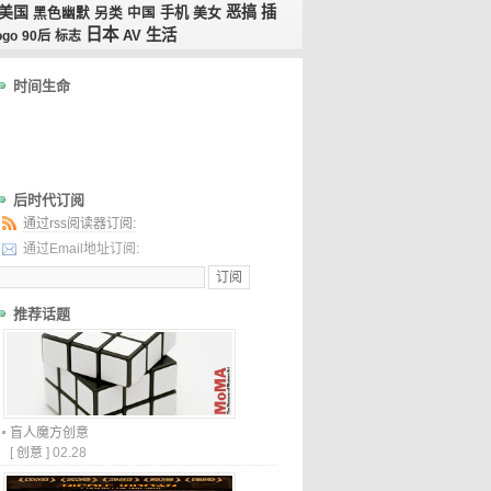
美国
恶搞
插
手机
美女
黑色幽默
另类
中国
日本
生活
AV
ogo
90后
标志
时间生命
后时代订阅
通过rss阅读器订阅:
通过Email地址订阅:
推荐话题
盲人魔方创意
[
创意
]
02.28