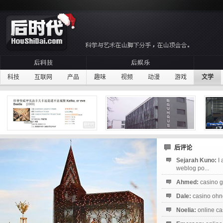
科技
互联网
产品
趣味
视频
动漫
游戏
文学
后评论
Sejarah Kuno:
I
weblog po...
Ahmed:
casino g
Dale:
casino ohne
Noelia:
online ca