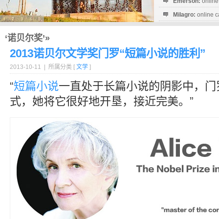
Emerson:
online
Milagro:
online c
Esperanza:
sofo
startguthaben...
‘诺贝尔奖’»
2013诺贝尔文学奖门罗“短篇小说的胜利”
2013-10-11 | 所属分类 [
文学
]
“
短篇小说
一直处于长篇小说的阴影中，门
式，她将它很好地开垦，接近完美。”