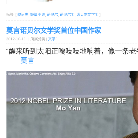
标签: [
契诃夫
,
短篇小说
,
诺贝尔
,
诺贝尔奖
,
诺贝尔文学奖
]
莫言诺贝尔文学奖首位中国作家
2012-10-11 | 所属分类 [
文学
]
“醒来听到太阳正嘎吱吱地响着，像一条老
——
莫言