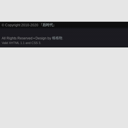
© Copyright 2010-2020 「
后时代
」
All Rights Reserved • Design by
格格物
.
Valid XHTML 1.1 and CSS 3.