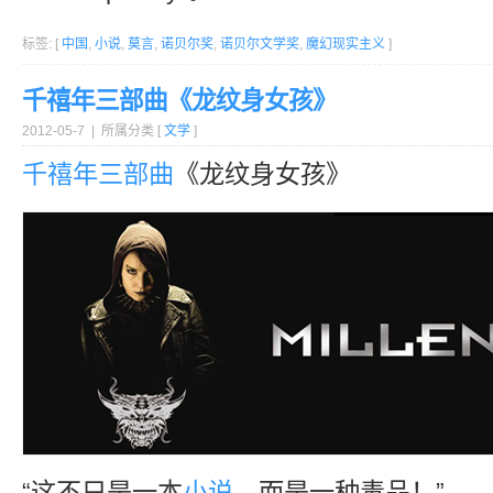
标签: [
中国
,
小说
,
莫言
,
诺贝尔奖
,
诺贝尔文学奖
,
魔幻现实主义
]
千禧年三部曲《龙纹身女孩》
2012-05-7 | 所属分类 [
文学
]
千禧年
三部曲
《龙纹身女孩》
“这不只是一本
小说
，而是一种毒品！”—