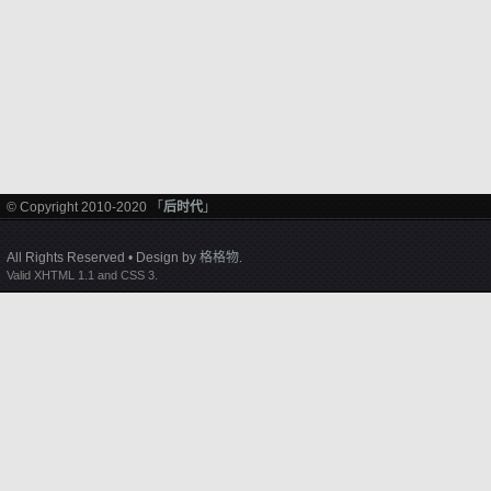
© Copyright 2010-2020 「
后时代
」
All Rights Reserved • Design by
格格物
.
Valid XHTML 1.1 and CSS 3.