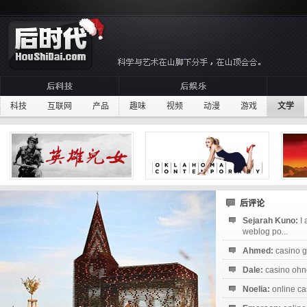
科技
互联网
产品
趣味
视频
动漫
游戏
文学
后评论
Sejarah Kuno:
I
weblog po...
Ahmed:
casino g
Dale:
casino ohne
Noelia:
online ca