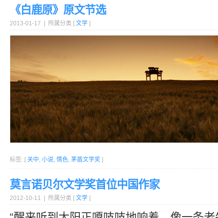
《白鹿原》原文节选
2013-01-17 | 所属分类 [
文学
]
标签: [
关中
,
小说
,
情色
,
茅盾文学奖
]
莫言诺贝尔文学奖首位中国作家
2012-10-11 | 所属分类 [
文学
]
“醒来听到太阳正嘎吱吱地响着，像一条老