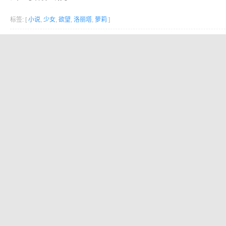
标签: [
小说
,
少女
,
欲望
,
洛丽塔
,
萝莉
]