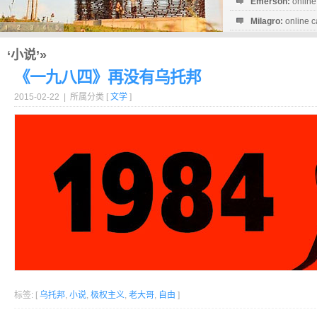
Emerson:
online
Milagro:
online c
Esperanza:
sofo
startguthaben...
‘小说’»
《一九八四》再没有乌托邦
2015-02-22 | 所属分类 [
文学
]
标签: [
乌托邦
,
小说
,
极权主义
,
老大哥
,
自由
]