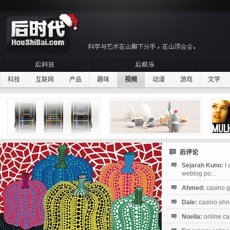
科技
互联网
产品
趣味
视频
动漫
游戏
文学
后评论
Sejarah Kuno:
I
weblog po...
Ahmed:
casino g
Dale:
casino ohne
Noelia:
online ca