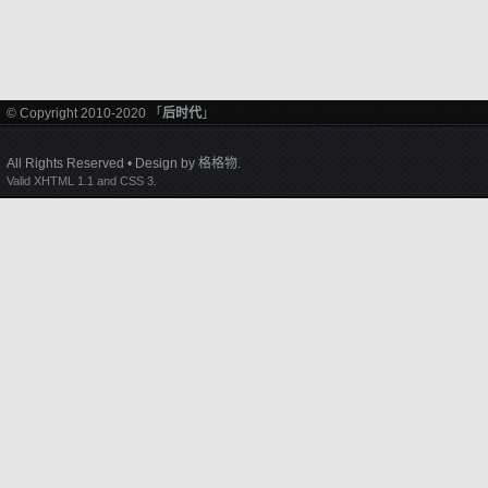
© Copyright 2010-2020 「
后时代
」
All Rights Reserved • Design by
格格物
.
Valid XHTML 1.1 and CSS 3.