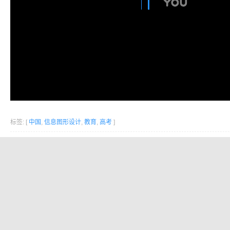
标签: [
中国
,
信息图形设计
,
教育
,
高考
]