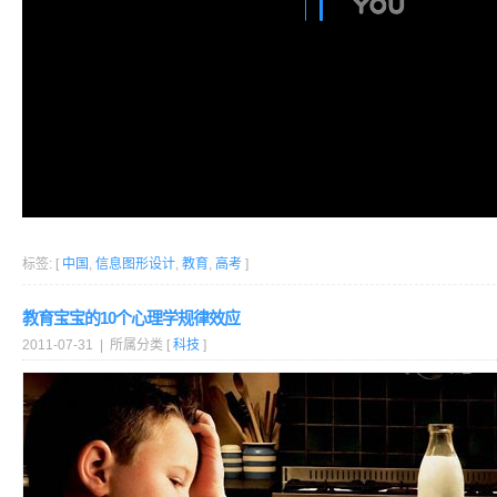
标签: [
中国
,
信息图形设计
,
教育
,
高考
]
教育宝宝的10个心理学规律效应
2011-07-31 | 所属分类 [
科技
]