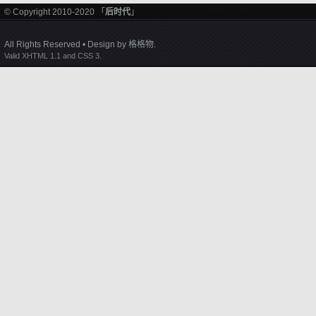
© Copyright 2010-2020 「
后时代
」
All Rights Reserved • Design by
格格物
.
Valid XHTML 1.1 and CSS 3.