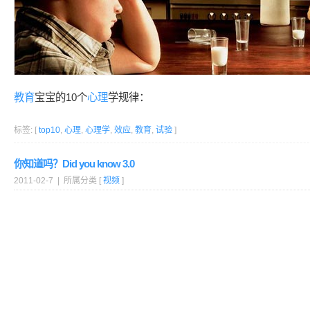
教育
宝宝的10个
心理
学规律：
标签: [
top10
,
心理
,
心理学
,
效应
,
教育
,
试验
]
你知道吗？Did you know 3.0
2011-02-7 | 所属分类 [
视频
]