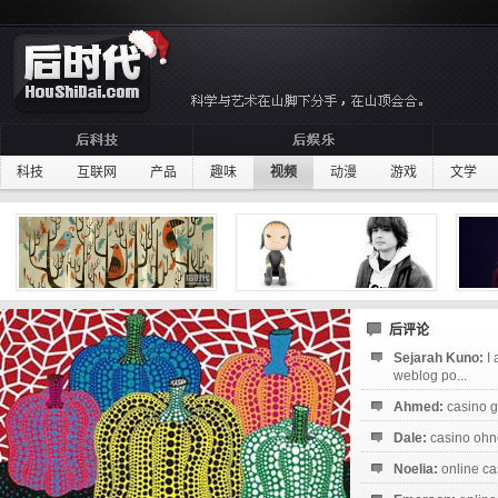
科技
互联网
产品
趣味
视频
动漫
游戏
文学
后评论
Sejarah Kuno:
I
weblog po...
Ahmed:
casino g
Dale:
casino ohne
Noelia:
online ca