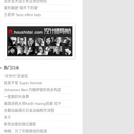
加多宝大战王老吉恩怨情仇
蛋形蜗居“城市下的蛋”
王若伊 Sexy office lady
热门口水
“次世代”武道馆
极其平常 Super Normal
Johannes Itten 约翰伊顿的色彩构成
一星期的伙食费
美国涂鸦大师Keith Haring凯斯·哈宁
京都动画揭示日本动画制作流程
关于
新奇创意的错位摄影
呐喊：为了中国曾经的摇滚