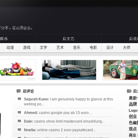
动漫
游戏
文学
艺术
音乐
电影
设计
大师
后评论
后
奥斯
Sejarah Kuno:
I am genuinely happy to glance at this
weblog po...
品牌
Logo
Ahmed:
casino google pay ab 15 euro...
创业
Dale:
casino ohne limit mastercard einzahlung...
色幽
观点
Noelia:
online casino 2 euro paysafecard...
商业