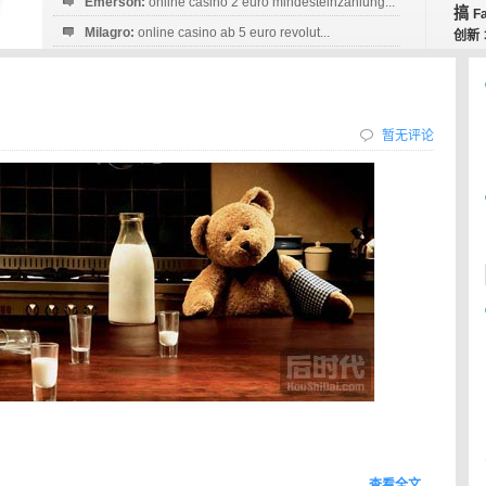
Emerson:
online casino 2 euro mindesteinzahlung...
搞
F
Milagro:
online casino ab 5 euro revolut...
创新
Esperanza:
sofortüberweisung casino
startguthaben...
暂无评论
查看全文…