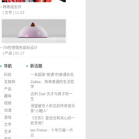
韩寒成名作
[
文学
]
11.02
iTit性感情色鼠标设计
[
产品
]
02.27
导航
新话题
科技
一本超级“普通”的普通杂志
互联网
Zakka：简单普通的生活哲
学
产品
达利 Dali 天才与疯子的一
趣味
生
视频
渴望被世人听见的传奇音乐
动漫
家“小糖人”
游戏
《方形》是信任和关心的一
处圣地？
文学
Ian Fisher：十年只画一片
艺术
云