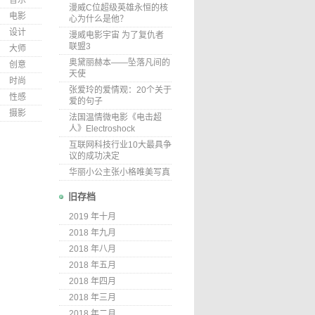
音乐
漫威C位超级英雄永恒的核
电影
心为什么是他？
设计
漫威电影宇宙 为了复仇者
联盟3
大师
奥黛丽赫本——坠落凡间的
创意
天使
时尚
张爱玲的爱情观：20个关于
性感
爱的句子
摄影
法国温情微电影《电击超
人》Electroshock
互联网科技行业10大最具争
议的成功决定
华丽小公主张小格唯美写真
旧存档
2019 年十月
2018 年九月
2018 年八月
2018 年五月
2018 年四月
2018 年三月
2018 年二月