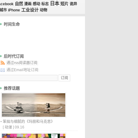
日本
自然
短片
acebook
漫画
感动
标志
诡异
工业设计
城市
iPhone
动物
时间生命
后时代订阅
通过rss阅读器订阅:
通过Email地址订阅:
推荐话题
笨拙与细腻的《玛丽和马克思》
[
动漫
]
09.16