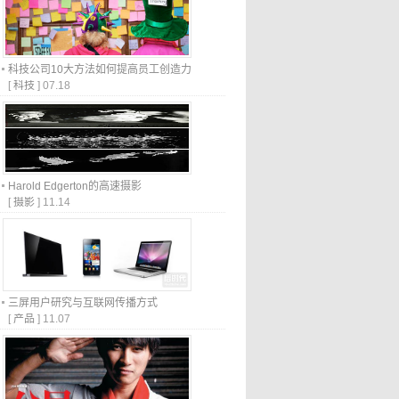
科技公司10大方法如何提高员工创造力
[
科技
]
07.18
Harold Edgerton的高速摄影
[
摄影
]
11.14
三屏用户研究与互联网传播方式
[
产品
]
11.07