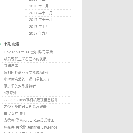
2018 年一月
2017 年十二月
2017 年十一月
2017 年十月
2017 年九月
不期而遇
Holger Matthies 霍尔格·马蒂斯
从后现代主义看艺术的发展
寻猫启事
复制国外商业模式能成功吗？
小时候喜爱的卡通明星长大了
厨房里的双胞胎舞者
4夜奇谭
Google Glass照相机眼镜概念设计
古怪另类的时尚创意高跟鞋
车展女神-曹阳
安德鲁.雷 Andrew Rae英式插画
詹妮弗·劳伦斯 Jennifer Lawrence