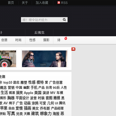
首页
关于
加入收藏
RSS
创意
时尚
性感
摄影
诗
主题
性感
卡
top10
模特
广告创意
励志
雕塑
爱
概念
手机
营销
中国
幽默
产品
台湾
90后
人性
生活
美国
搞笑
演讲
MV
摇滚
Apple
车模
胸器
平面设计
时装
套图
嫩模
图形
波普
黑
AV
广告
动画
涂鸦
几何
默
椅子
可爱
UI
腾讯
苹果
插画
爱情
美女
乔布斯
自由
产品经理
写真
想象力
建筑
恶
海报
拼贴
另类
天籁