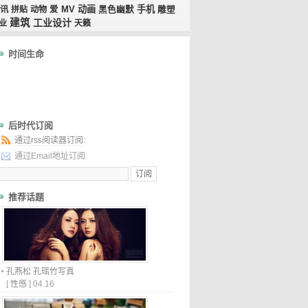
MV
动画
手机
讯
拼贴
动物
爱
黑色幽默
雕塑
建筑
工业设计
业
天籁
时间生命
后时代订阅
通过rss阅读器订阅:
通过Email地址订阅:
推荐话题
孔燕松 孔瑶竹写真
[
性感
]
04.16