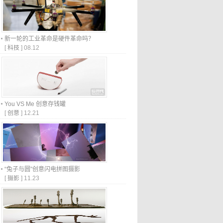
新一轮的工业革命是硬件革命吗？
[
科技
]
08.12
You VS Me 创意存钱罐
[
创意
]
12.21
“兔子与圆”创意闪电拼图摄影
[
摄影
]
11.23