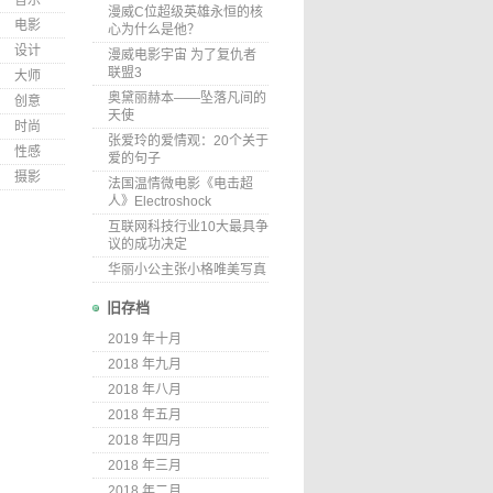
音乐
漫威C位超级英雄永恒的核
电影
心为什么是他？
设计
漫威电影宇宙 为了复仇者
联盟3
大师
奥黛丽赫本——坠落凡间的
创意
天使
时尚
张爱玲的爱情观：20个关于
性感
爱的句子
摄影
法国温情微电影《电击超
人》Electroshock
互联网科技行业10大最具争
议的成功决定
华丽小公主张小格唯美写真
旧存档
2019 年十月
2018 年九月
2018 年八月
2018 年五月
2018 年四月
2018 年三月
2018 年二月