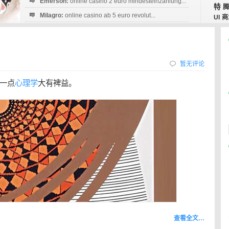
Emerson:
online casino 2 euro mindesteinzahlung...
特
腾
Milagro:
online casino ab 5 euro revolut...
UI
商
Esperanza:
sofortüberweisung casino
startguthaben...
暂无评论
一点
心理学
大有裨益。
查看全文…