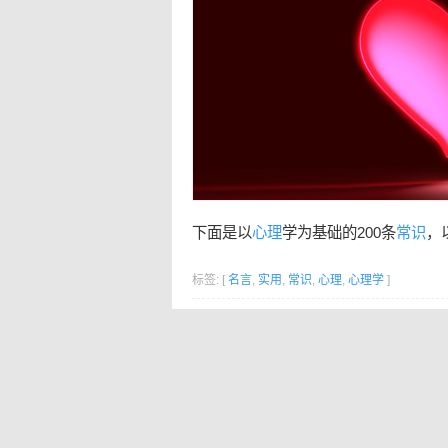
下面是以
心理
学为基础的200条
常识
，
标签: [
名言
,
实用
,
常识
,
心理
,
心理学
]