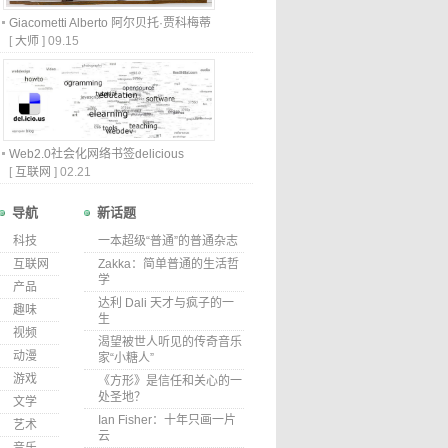
Giacometti Alberto 阿尔贝托·贾科梅蒂
[
大师
]
09.15
Web2.0社会化网络书签delicious
[
互联网
]
02.21
导航
新话题
科技
一本超级“普通”的普通杂志
互联网
Zakka：简单普通的生活哲
学
产品
达利 Dali 天才与疯子的一
趣味
生
视频
渴望被世人听见的传奇音乐
动漫
家“小糖人”
游戏
《方形》是信任和关心的一
处圣地？
文学
Ian Fisher：十年只画一片
艺术
云