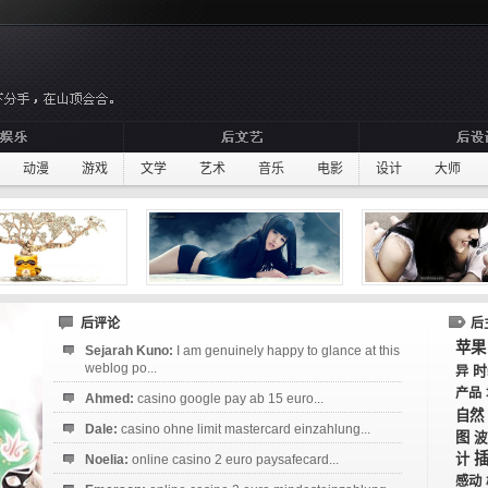
动漫
游戏
文学
艺术
音乐
电影
设计
大师
后评论
后
苹果
Sejarah Kuno:
I am genuinely happy to glance at this
weblog po...
时
异
产品
Ahmed:
casino google pay ab 15 euro...
自然
Dale:
casino ohne limit mastercard einzahlung...
图
波
计
Noelia:
online casino 2 euro paysafecard...
感动