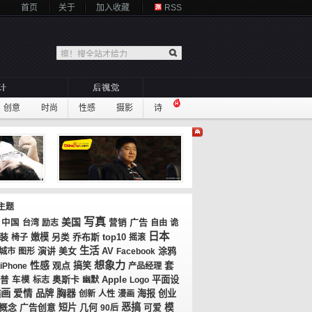
首页
关于
加入收藏
RSS
创意
时尚
性感
摄影
诗
主题
写真
美国
广告
中国
台湾
励志
营销
自由
诡
日本
装
嫩模
乔布斯
top10
椅子
另类
摇滚
生活
演讲
美女
AV
涂鸦
城市
图形
Facebook
想象力
性感
观点
搞笑
套
iPhone
产品经理
奥斯卡
平面设
普
车模
标志
幽默
Apple
Logo
插画
胸器
爱情
品牌
海报
创业
创新
人性
漫画
恶搞
概念
广告创意
短片
几何
模
90后
可爱