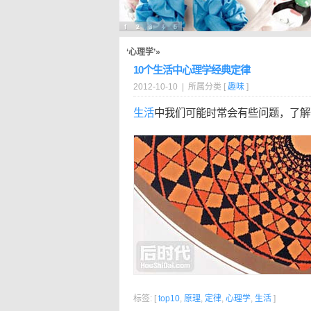
‘心理学’»
10个生活中心理学经典定律
2012-10-10 | 所属分类 [
趣味
]
生活
中我们可能时常会有些问题，了解
标签: [
top10
,
原理
,
定律
,
心理学
,
生活
]