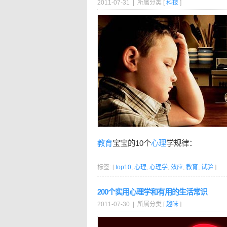
2011-07-31 | 所属分类 [
科技
]
教育
宝宝的10个
心理
学规律：
标签: [
top10
,
心理
,
心理学
,
效应
,
教育
,
试验
]
200个实用心理学和有用的生活常识
2011-07-30 | 所属分类 [
趣味
]