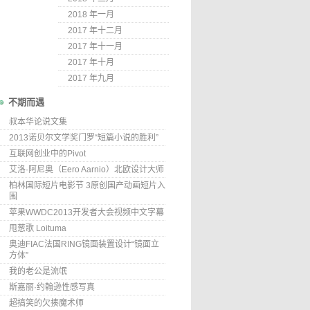
2018 年一月
2017 年十二月
2017 年十一月
2017 年十月
2017 年九月
不期而遇
叔本华论说文集
2013诺贝尔文学奖门罗“短篇小说的胜利”
互联网创业中的Pivot
艾洛·阿尼奥（Eero Aarnio）北欧设计大师
柏林国际短片电影节 3原创国产动画短片入
围
苹果WWDC2013开发者大会视频中文字幕
甩葱歌 Loituma
奥迪FIAC法国RING镜面装置设计“镜面立
方体”
我的老公是流氓
斯嘉丽·约翰逊性感写真
超搞笑的欠揍魔术师