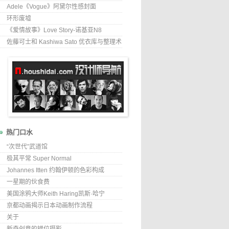
Adele《Vogue》阿黛尔性感封面
环形废墟
《爱情故事》Love Story-诺基亚N8
佐藤可士和 Kashiwa Sato 优衣库与整理术
热门口水
“次世代”武道馆
极其平常 Super Normal
Johannes Itten 约翰伊顿的色彩构成
一星期的伙食费
美国涂鸦大师Keith Haring凯斯·哈宁
京都动画揭示日本动画制作流程
关于