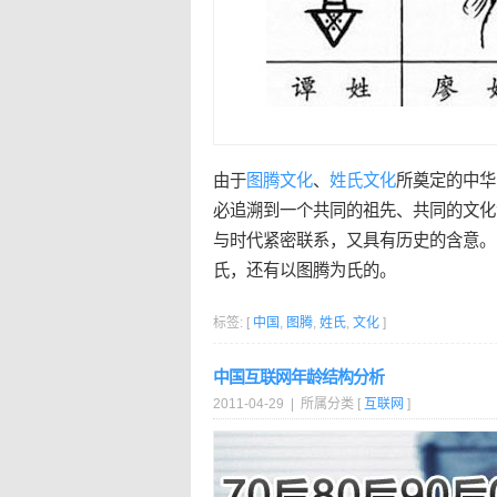
由于
图腾
文化
、
姓氏
文化
所奠定的中华
必追溯到一个共同的祖先、共同的文化
与时代紧密联系，又具有历史的含意。
氏，还有以图腾为氏的。
标签: [
中国
,
图腾
,
姓氏
,
文化
]
中国互联网年龄结构分析
2011-04-29 | 所属分类 [
互联网
]