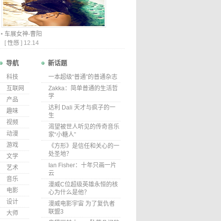
车展女神-曹阳
[
性感
]
12.14
导航
新话题
科技
一本超级“普通”的普通杂志
互联网
Zakka：简单普通的生活哲
学
产品
达利 Dali 天才与疯子的一
趣味
生
视频
渴望被世人听见的传奇音乐
动漫
家“小糖人”
游戏
《方形》是信任和关心的一
处圣地？
文学
Ian Fisher：十年只画一片
艺术
云
音乐
漫威C位超级英雄永恒的核
电影
心为什么是他？
设计
漫威电影宇宙 为了复仇者
联盟3
大师