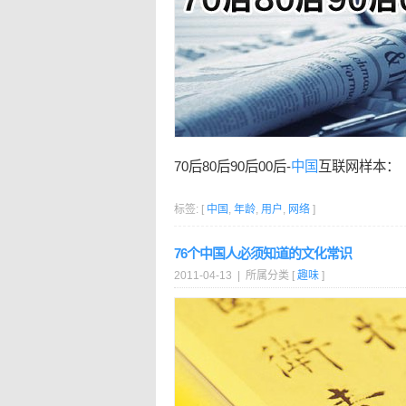
70后80后90后00后-
中国
互联网样本：
标签: [
中国
,
年龄
,
用户
,
网络
]
76个中国人必须知道的文化常识
2011-04-13 | 所属分类 [
趣味
]