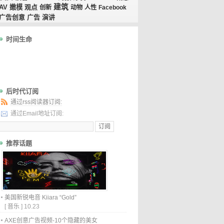
建筑
AV
嫩模
观点
创新
动物
人性
Facebook
广告创意
广告
演讲
时间生命
后时代订阅
通过rss阅读器订阅:
通过Email地址订阅:
推荐话题
美国新锐电音 Kiiara “Gold”
[
音乐
]
10.23
AXE创意广告视频-10个隐藏的美女