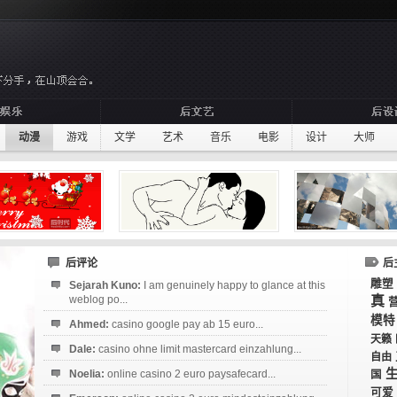
动漫
游戏
文学
艺术
音乐
电影
设计
大师
后评论
后
雕塑
Sejarah Kuno:
I am genuinely happy to glance at this
weblog po...
真
模特
Ahmed:
casino google pay ab 15 euro...
天籁
Dale:
casino ohne limit mastercard einzahlung...
自由
Noelia:
online casino 2 euro paysafecard...
国
可爱