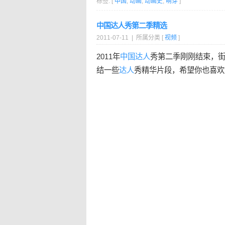
标签: [
中国
,
动画
,
动画史
,
萌芽
]
中国达人秀第二季精选
2011-07-11 | 所属分类 [
视频
]
2011年
中国
达人
秀第二季刚刚结束，
结一些
达人
秀精华片段，希望你也喜欢