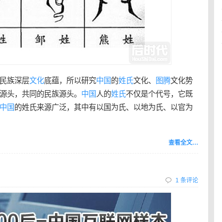
民族深层
文化
底蕴，所以研究
中国
的
姓氏
文化、
图腾
文化势
源头，共同的民族源头。
中国
人的
姓氏
不仅是个代号，它既
中国
的姓氏来源广泛，其中有以国为氏、以地为氏、以官为
查看全文…
1 条评论