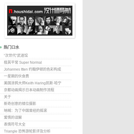
热门口水
“次世代”武道馆
极其平常 Super Normal
Johannes Itten 约翰伊顿的色彩构成
一星期的伙食费
美国涂鸦大师Keith Haring凯斯·哈宁
京都动画揭示日本动画制作流程
关于
新奇创意的错位摄影
呐喊：为了中国曾经的摇滚
爱情的误解
表情符号大全
Triangle 恐怖游轮影评及分析