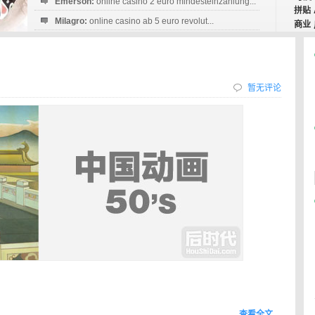
Emerson:
online casino 2 euro mindesteinzahlung...
拼贴
Milagro:
online casino ab 5 euro revolut...
商业
Esperanza:
sofortüberweisung casino
startguthaben...
暂无评论
查看全文…