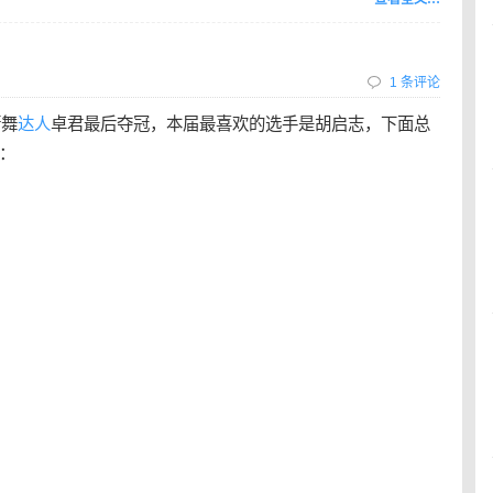
1 条评论
街舞
达人
卓君最后夺冠，本届最喜欢的选手是胡启志，下面总
：