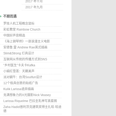
2017 年十月
2017 年九月
不期而遇
罗技人机工程概念鼠标
彩虹教堂 Rainbow Church
中国好声音精选
《海上钢琴师》一部浪漫主义电影
安德鲁.雷 Andrew Rae英式插画
Slim&Strong 灯具设计
互联网从传统的传播方式到SNS
“乡村医生”卡夫卡Kafka
小娟红雪莲：天籁美声
派对蜗牛：台湾Soulfun设计
12个极具创意的贴纸广告
Kulik Larissa诡异插画
充满想象力的X光摄影Nick Veasey
Larissa Riquelme 巴拉圭乳神写真套图
Zaha Hadid普利茨克建筑奖得主扎哈·哈迪
德