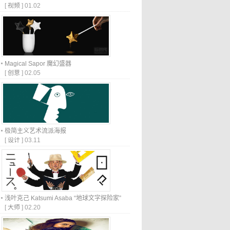
[
视频
]
01.02
Magical Sapor 魔幻盛器
[
创意
]
02.05
极简主义艺术流派海报
[
设计
]
03.11
浅叶克己 Katsumi Asaba “地球文字探险家”
[
大师
]
02.20