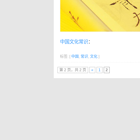
中国
文化
常识
：
标签: [
中国
,
常识
,
文化
]
第 2 页，共 2 页
«
1
2