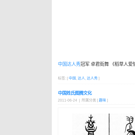
中国
达人秀
冠军 卓君街舞 《稻草人爱
标签: [
中国
,
达人
,
达人秀
]
中国姓氏图腾文化
2011-06-24 | 所属分类 [
趣味
]