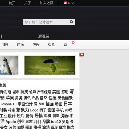
首页
关于
加入收藏
RSS
创意
时尚
性感
摄影
诗
主题
写
美国
乔布斯
搞笑
城市
诡异
产品经理
感动
苹果
性感
自然
营销
另类
腾讯
产品
黑色幽默
日本
插画
平面设计
MV
动画
iPhone
UI
爱
想象力
时装
套图
手机
标志
Logo
椅子
90后
工业设计
恶搞
胸器
短片
爱情
车模
漫画
中
生活
创业
几何
品牌
top10
奥斯卡
Apple
励志
美女
海报
涂鸦
概念
波普
幽默
摇滚
图形
台湾