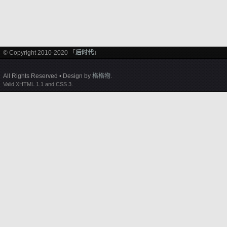
© Copyright 2010-2020 「
后时代
」
All Rights Reserved • Design by
格格物
.
Valid XHTML 1.1 and CSS 3.