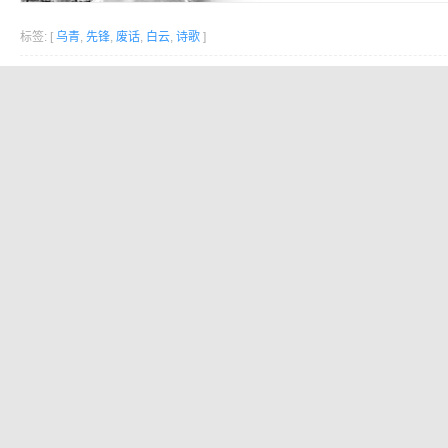
标签: [
乌青
,
先锋
,
废话
,
白云
,
诗歌
]