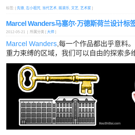
标签: [
先锋
,
左小祖咒
,
当代艺术
,
摇滚乐
,
文艺
,
艺术家
]
Marcel Wanders马塞尔·万德斯荷兰设计标
2012-05-21 | 所属分类 [
大师
]
Marcel Wanders
,每一个作品都出乎意料。
重力束缚的区域，我们可以自由的探索多维