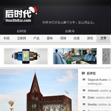
科技
互联网
产品
趣味
视频
动漫
游戏
文学
后评论
Sejarah Kuno:
I
weblog po...
Ahmed:
casino g
Dale:
casino ohne
Noelia:
online ca