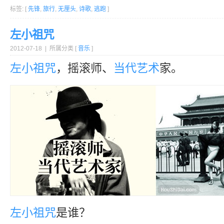
标签: [
先锋
,
旅行
,
无厘头
,
诗歌
,
逃跑
]
左小祖咒
2012-07-18 | 所属分类 [
音乐
]
左小祖咒
，摇滚师、
当代艺术
家。
左小祖咒
是谁？