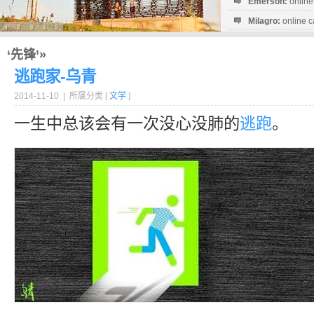
Emerson:
online
Milagro:
online c
Esperanza:
sofo
startguthaben...
‘先锋’»
逃跑家-乌青
2014-11-10 | 所属分类 [
文学
]
一生中总该会有一次没心没肺的
逃跑
。