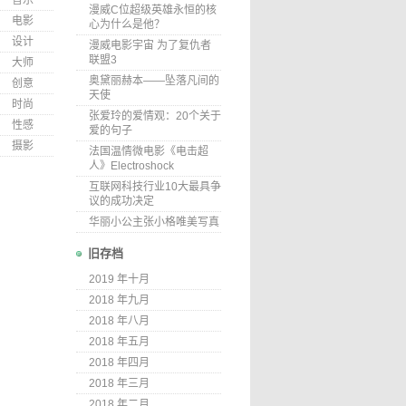
音乐
漫威C位超级英雄永恒的核
电影
心为什么是他？
设计
漫威电影宇宙 为了复仇者
联盟3
大师
奥黛丽赫本——坠落凡间的
创意
天使
时尚
张爱玲的爱情观：20个关于
性感
爱的句子
摄影
法国温情微电影《电击超
人》Electroshock
互联网科技行业10大最具争
议的成功决定
华丽小公主张小格唯美写真
旧存档
2019 年十月
2018 年九月
2018 年八月
2018 年五月
2018 年四月
2018 年三月
2018 年二月