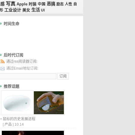
写真
性感
恶搞
时装
Apple
中国
励志
人性
自
工业设计
生活
美女
形
UI
时间生命
后时代订阅
通过rss阅读器订阅:
通过Email地址订阅:
推荐话题
鼠标的历史发展进程
[
产品
]
10.14