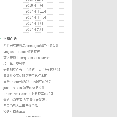
2018 年一月
2017 年十二月
2017 年十一月
2017 年十月
2017 年九月
不期而遇
希腊米克诺斯岛Alemagou餐厅空间设计
Magisso Teacup 倾斜茶杯
梦之安魂曲 Requiem for a Dream
狼、羊、菜过河
最新创意广告：超级碗10大广告创意视频
国外社交网站眼动研究热点地图
波普iPhone小游戏Dots爆红的背后
jahara studio 颓废的仿旧设计
“Pencil VS Camera”融进现实的绘画
漫威电影宇宙 为了复仇者联盟3
严肃的男人与薛定谔的猫
冷艳车模金美辛