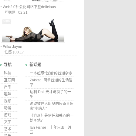
Web2.0社会化网络书签delicious
[
互联网
]
02.21
Erika Jayne
[
性感
]
08.17
导航
新话题
科技
一本超级“普通”的普通杂志
互联网
Zakka：简单普通的生活哲
学
产品
达利 Dali 天才与疯子的一
趣味
生
视频
渴望被世人听见的传奇音乐
动漫
家“小糖人”
游戏
《方形》是信任和关心的一
处圣地？
文学
Ian Fisher：十年只画一片
艺术
云