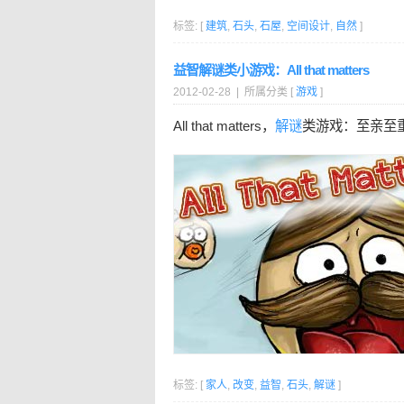
标签: [
建筑
,
石头
,
石屋
,
空间设计
,
自然
]
益智解谜类小游戏：All that matters
2012-02-28 | 所属分类 [
游戏
]
All that matters，
解谜
类游戏：至亲至
标签: [
家人
,
改变
,
益智
,
石头
,
解谜
]