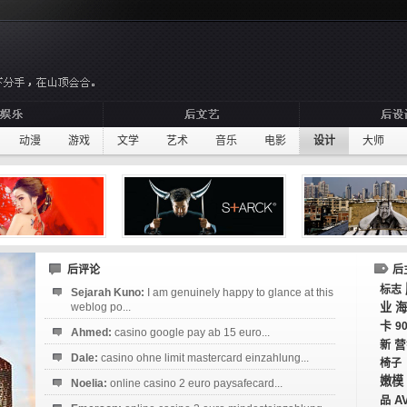
动漫
游戏
文学
艺术
音乐
电影
设计
大师
后评论
后
标志
Sejarah Kuno:
I am genuinely happy to glance at this
weblog po...
业
海
卡
9
Ahmed:
casino google pay ab 15 euro...
新
营
Dale:
casino ohne limit mastercard einzahlung...
椅子
嫩模
Noelia:
online casino 2 euro paysafecard...
A
品