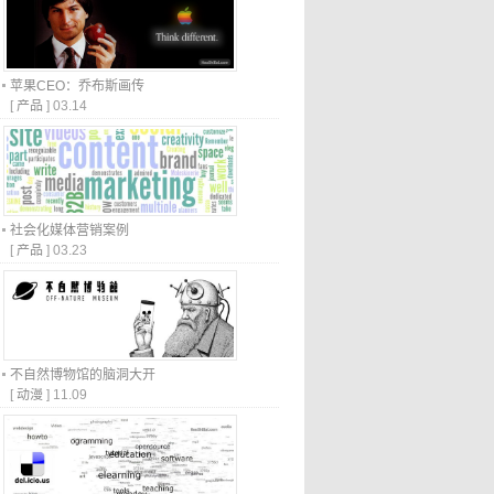
苹果CEO：乔布斯画传
[
产品
]
03.14
社会化媒体营销案例
[
产品
]
03.23
不自然博物馆的脑洞大开
[
动漫
]
11.09