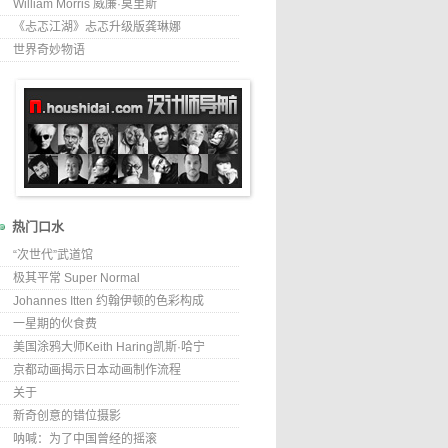
William Morris 威廉·莫里斯
《忐忑江湖》忐忑升级版龚琳娜
世界奇妙物语
热门口水
“次世代”武道馆
极其平常 Super Normal
Johannes Itten 约翰伊顿的色彩构成
一星期的伙食费
美国涂鸦大师Keith Haring凯斯·哈宁
京都动画揭示日本动画制作流程
关于
新奇创意的错位摄影
呐喊：为了中国曾经的摇滚