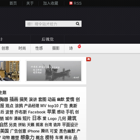
首页
关于
加入收藏
RSS
创意
时尚
性感
摄影
诗
主题
胸器
插画
搞笑
演讲
套图
动画
爱情
创
幽默
报
观点
涂鸦
MV
top10
广告
奥斯
产品经理
苹果
乔布斯
手机
0后
波普
Facebook
感动
创
日本
建筑
短片
几何
销
城市
漫画
爱
Logo
自然
平面设计
另类
拼贴
天籁
摇滚
台湾
诡异
美国
广告创意
iPhone
腾讯
可爱
黑色幽默
产
想象力
V
概念
模特
品
动物
雕塑
车模
商业