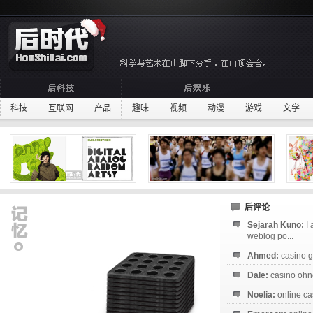
科技
互联网
产品
趣味
视频
动漫
游戏
文学
后评论
Sejarah Kuno:
I
weblog po...
Ahmed:
casino g
Dale:
casino ohne
Noelia:
online ca