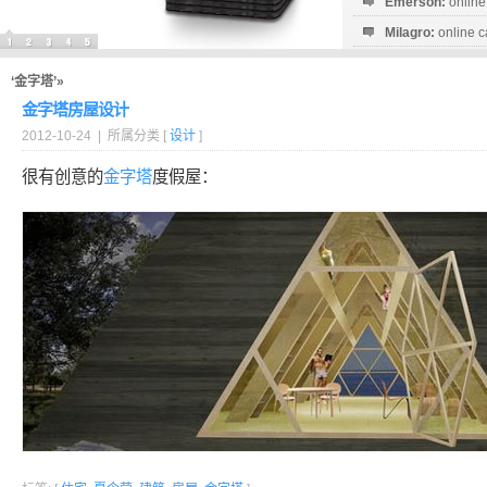
Emerson:
online
Milagro:
online c
Esperanza:
sofo
startguthaben...
‘金字塔’»
金字塔房屋设计
2012-10-24 | 所属分类 [
设计
]
很有创意的
金字塔
度假屋：