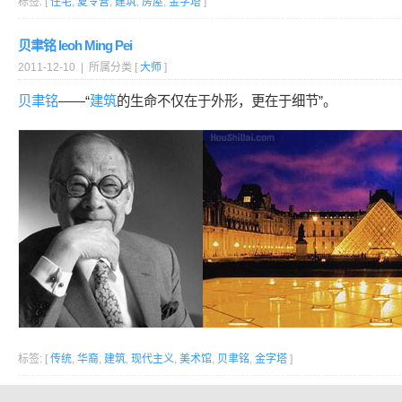
标签: [
住宅
,
夏令营
,
建筑
,
房屋
,
金字塔
]
贝聿铭 Ieoh Ming Pei
2011-12-10 | 所属分类 [
大师
]
贝聿铭
——“
建筑
的生命不仅在于外形，更在于细节”。
标签: [
传统
,
华裔
,
建筑
,
现代主义
,
美术馆
,
贝聿铭
,
金字塔
]