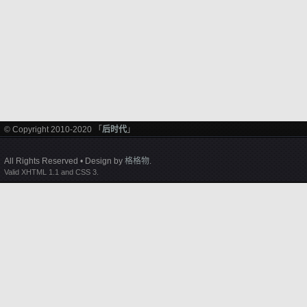
© Copyright 2010-2020 「
后时代
」
All Rights Reserved • Design by
格格物
.
Valid XHTML 1.1 and CSS 3.