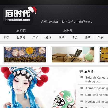
科技
互联网
产品
趣味
视频
动漫
游戏
文学
后评论
Sejarah Kuno:
I
weblog po...
Ahmed:
casino g
Dale:
casino ohne
Noelia:
online ca