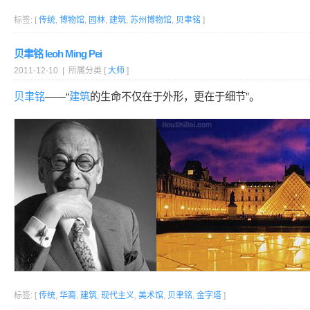
标签: [
传统
,
博物馆
,
园林
,
建筑
,
苏州博物馆
,
贝聿铭
]
贝聿铭 Ieoh Ming Pei
2011-12-10 | 所属分类 [
大师
]
贝聿铭
——“
建筑
的生命不仅在于外形，更在于细节”。
标签: [
传统
,
华裔
,
建筑
,
现代主义
,
美术馆
,
贝聿铭
,
金字塔
]