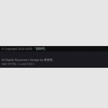
© Copyright 2010-2020 「
后时代
」
All Rights Reserved • Design by
格格物
.
Valid XHTML 1.1 and CSS 3.