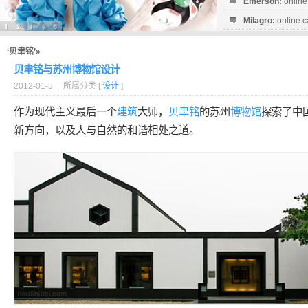
Emerson:
online
Milagro:
online c
Esperanza:
sofo
startguthaben...
‘贝聿铭’»
贝聿铭与苏州博物馆设计
2012-01-5 | 所属分类 [
设计
]
作为现代主义最后一个
建筑
大师，
贝聿铭
的苏州
博物馆
探索了中
新方向，以及人与自然的和谐相处之道。