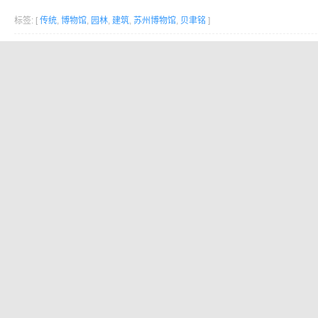
标签: [
传统
,
博物馆
,
园林
,
建筑
,
苏州博物馆
,
贝聿铭
]