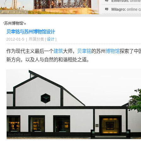
Emerson:
online
Milagro:
online c
Esperanza:
sofo
startguthaben...
‘苏州博物馆’»
贝聿铭与苏州博物馆设计
2012-01-5 | 所属分类 [
设计
]
作为现代主义最后一个
建筑
大师，
贝聿铭
的苏州
博物馆
探索了中
新方向，以及人与自然的和谐相处之道。