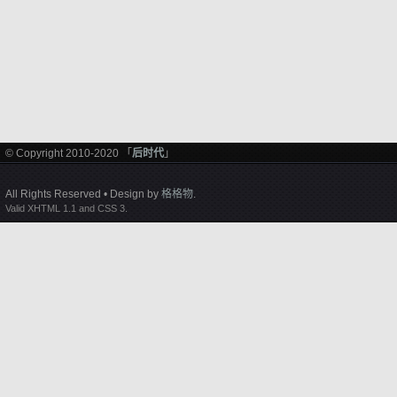
© Copyright 2010-2020 「
后时代
」
All Rights Reserved • Design by
格格物
.
Valid XHTML 1.1 and CSS 3.