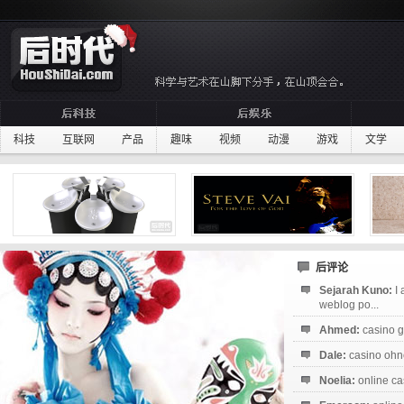
科技
互联网
产品
趣味
视频
动漫
游戏
文学
后评论
Sejarah Kuno:
I
weblog po...
Ahmed:
casino g
Dale:
casino ohne
Noelia:
online ca