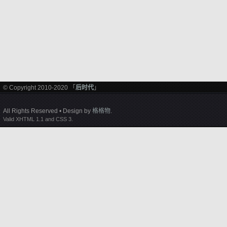
© Copyright 2010-2020 「
后时代
」
All Rights Reserved • Design by
格格物
.
Valid XHTML 1.1 and CSS 3.