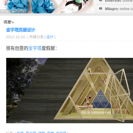
Emerson:
online
Milagro:
online c
Esperanza:
sofo
startguthaben...
‘房屋’»
金字塔房屋设计
2012-10-24 | 所属分类 [
设计
]
很有创意的
金字塔
度假屋：