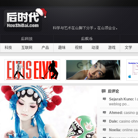
科技
互联网
产品
趣味
视频
动漫
游戏
文学
后评论
Sejarah Kuno:
I
weblog po...
Ahmed:
casino g
Dale:
casino ohne
Noelia:
online ca