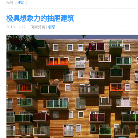
标签: [
建筑
]
极具想象力的抽屉建筑
2010-11-27 | 所属分类 [
创意
]