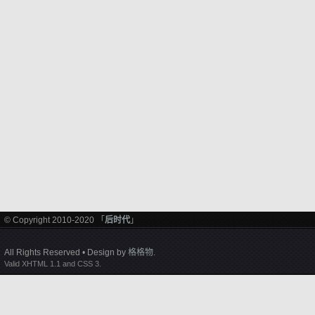
© Copyright 2010-2020 「
后时代
」
All Rights Reserved • Design by
格格物
.
Valid XHTML 1.1 and CSS 3.