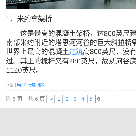
1、米约高架桥
这是最高的混凝土架桥，达800英尺建
南部米约附近的塔恩河河谷的巨大斜拉桥
世界上最高的混凝土
建筑
高800英尺，没
过。其上的桅杆又有280英尺，故从河谷
1120英尺。
标签: [
top10
,
奇迹
,
建筑
]
第 6 页，共 6 页
«
1
2
3
4
5
6