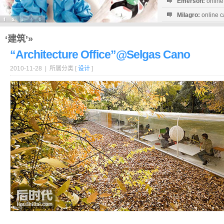
Emerson:
online
Milagro:
online c
Esperanza:
sofo
startguthaben...
‘建筑’»
“Architecture Office”@Selgas Cano
2010-11-28 | 所属分类 [
设计
]